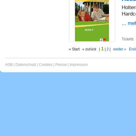
Holter
Hardc
... me
Tickets:
1
« Start « zurück |
|
2
|
weiter »
End
AGB
|
Datenschutz
|
Cookies
|
Presse
|
Impressum