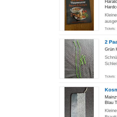
Haral
Hardc
Klein
ausge
Tickets:
2 Pa
Grün 
Schnür
Schle
Tickets:
Kosm
Mainz
Blau T
Kleine
Braut