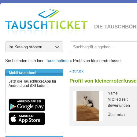
DIE TAUSCHBÖR
Im Katalog stöbern
Sie befinden sich hier:
Tauschbörse
» Profil von kleinerroterfussel
« zurück
Mobil tauschen!
Profil von kleinerroterfusse
Jetzt die Tauschticket App für
Android und iOS laden!
Name
Mitglied seit
Bewertungen
Über mich