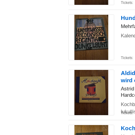
Tickets:
Hund
Mehrfa
Kalen
Tickets:
Aldi
wird 
Astrid
Hardc
Kochb
lukull
Tickets:
Koch