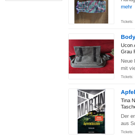
mehr
Tickets:
Bod
Ucon 
Grau R
Neue 
mit vi
Tickets:
Apfe
Tina N
Tasch
Der er
aus S
Tickets: