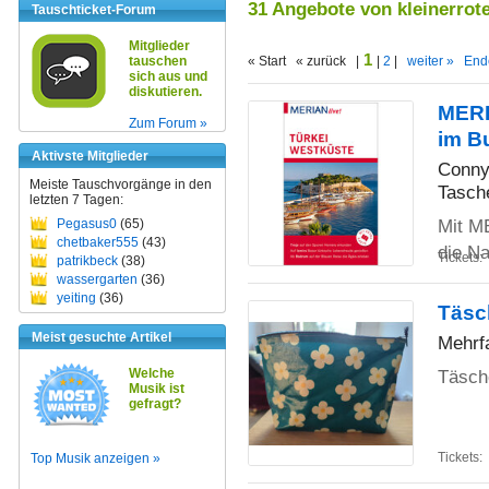
31 Angebote von kleinerrote
Tauschticket-Forum
Mitglieder
1
tauschen
« Start « zurück |
|
2
|
weiter »
End
sich aus und
diskutieren.
MERIA
Zum Forum »
im B
Aktivste Mitglieder
Conny
Meiste Tauschvorgänge in den
Tasch
letzten 7 Tagen:
Mit ME
Pegasus0
(65)
chetbaker555
(43)
die N
Tickets:
patrikbeck
(38)
wassergarten
(36)
yeiting
(36)
Täsc
Meist gesuchte Artikel
Mehrf
Welche
Täschc
Musik ist
gefragt?
Tickets:
Top Musik anzeigen »