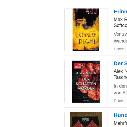
Erinn
Max R
Softco
Vor zw
Wander
Tickets:
Der 
Alex 
Tasch
In de
von Al
Tickets:
Hund
Mehrf