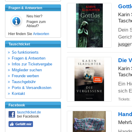
Gott
Fragen & Antworten
Karin 
Neu hier?
Tasch
Fragen zum
Ablauf?
Dein S
Hier finden Sie
Antworten
Gerich
junge
Tauschticket
Tickets:
So funktionierts
Fragen & Antworten
Die V
Infos zur Ticketvergabe
Karin 
Mitglieder suchen
Tasch
Freunde werben
Tauschgebühr
Ein Hi
Porto & Versandkosten
sich 
Kontakt
Tickets:
Facebook
tauschticket.de
Handg
bei Facebook
Mehrf
Handge