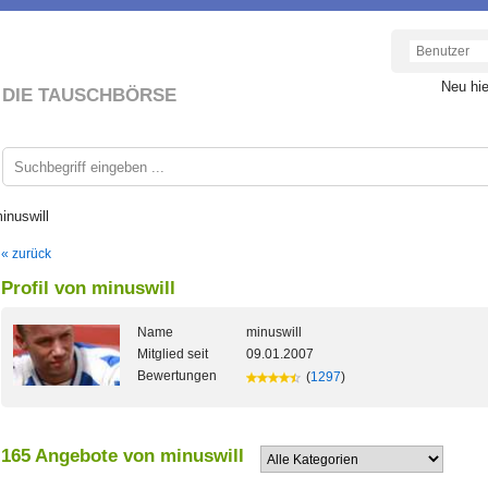
Neu hi
DIE TAUSCHBÖRSE
inuswill
« zurück
Profil von minuswill
Name
minuswill
Mitglied seit
09.01.2007
Bewertungen
(
1297
)
165 Angebote von minuswill