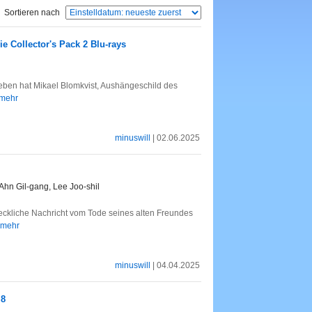
Sortieren nach
e Collector's Pack 2 Blu-rays
eben hat Mikael Blomkvist, Aushängeschild des
. mehr
minuswill
| 02.06.2025
hn Gil-gang, Lee Joo-shil
eckliche Nachricht vom Tode seines alten Freundes
. mehr
minuswill
| 04.04.2025
 8