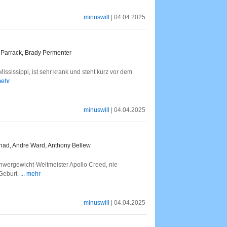
minuswill
| 04.04.2025
 Parrack, Brady Permenter
ississippi, ist sehr krank und steht kurz vor dem
mehr
minuswill
| 04.04.2025
had, Andre Ward, Anthony Bellew
hwergewicht-Weltmeister Apollo Creed, nie
 Geburt.
... mehr
minuswill
| 04.04.2025