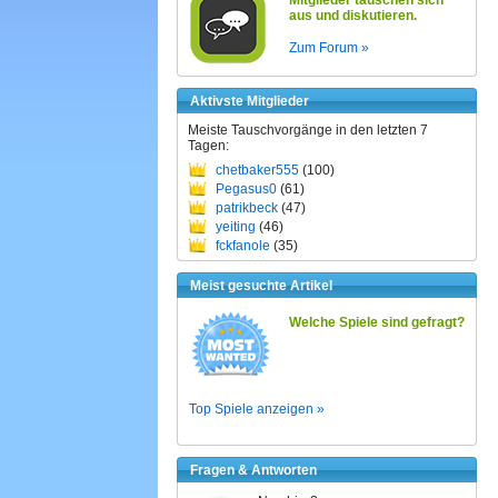
Mitglieder tauschen sich
aus und diskutieren.
Zum Forum »
Aktivste Mitglieder
Meiste Tauschvorgänge in den letzten 7
Tagen:
chetbaker555
(100)
Pegasus0
(61)
patrikbeck
(47)
yeiting
(46)
fckfanole
(35)
Meist gesuchte Artikel
Welche Spiele sind gefragt?
Top Spiele anzeigen »
Fragen & Antworten