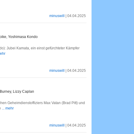
minuswill
| 04.04.2025
 Koike, Yoshimasa Kondo
o): Jubei Kamata, ein einst gefürchteter Kämpfer
mehr
minuswill
| 04.04.2025
cBurney, Lizzy Caplan
en Geheimdienstoffiziers Max Vatan (Brad Pitt) und
ne
... mehr
minuswill
| 04.04.2025