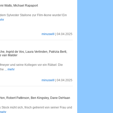
omi Watts, Michael Rapaport
dem Sylvester Stallone zur Film-Ikone wurde! Ein
mehr
minuswill
| 04.04.2025
, Ingrid de Vos, Laura Verlinden, Patrizia Berti,
e van Malder
fmeyer und seine Kollegen vor ein Rätsel: Die
sche
... mehr
minuswill
| 04.04.2025
rton, Robert Pattinson, Ben Kingsley, Dane DeHaan
 Stock müht sich, frisch getrennt von seiner Frau und
 mehr