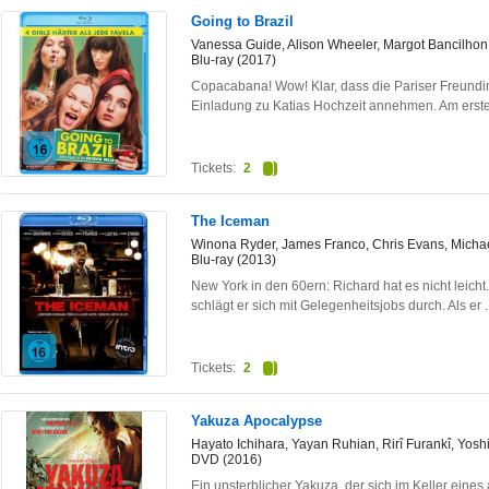
Going to Brazil
Vanessa Guide, Alison Wheeler, Margot Bancilhon, 
Blu-ray (2017)
Copacabana! Wow! Klar, dass die Pariser Freundinn
Einladung zu Katias Hochzeit annehmen. Am ers
Tickets:
2
The Iceman
Winona Ryder, James Franco, Chris Evans, Micha
Blu-ray (2013)
New York in den 60ern: Richard hat es nicht leic
schlägt er sich mit Gelegenheitsjobs durch. Als er
Tickets:
2
Yakuza Apocalypse
Hayato Ichihara, Yayan Ruhian, Rirî Furankî, Yosh
DVD (2016)
Ein unsterblicher Yakuza, der sich im Keller eines