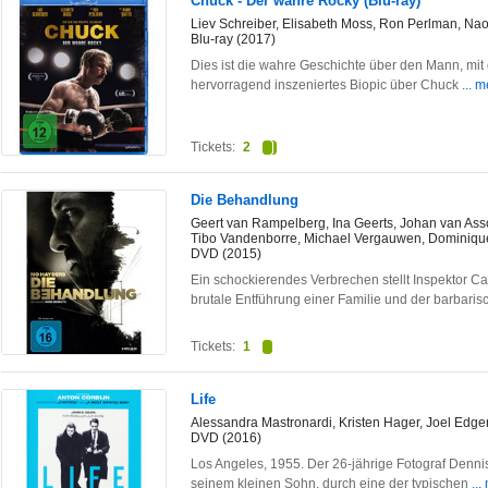
Chuck - Der wahre Rocky (Blu-ray)
Liev Schreiber, Elisabeth Moss, Ron Perlman, Na
Blu-ray (2017)
Dies ist die wahre Geschichte über den Mann, mit 
hervorragend inszeniertes Biopic über Chuck
... 
Tickets:
2
Die Behandlung
Geert van Rampelberg, Ina Geerts, Johan van Assche
Tibo Vandenborre, Michael Vergauwen, Dominiqu
DVD (2015)
Ein schockierendes Verbrechen stellt Inspektor Ca
brutale Entführung einer Familie und der barbari
Tickets:
1
Life
Alessandra Mastronardi, Kristen Hager, Joel Edge
DVD (2016)
Los Angeles, 1955. Der 26-jährige Fotograf Dennis
seinem kleinen Sohn, durch eine der typischen
...