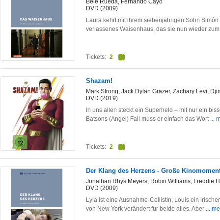
Bele Rueda, Fernando Cayo
DVD (2009)
Laura kehrt mit ihrem siebenjährigen Sohn Simón 
verlassenes Waisenhaus, das sie nun wieder zu
Tickets:
2
Shazam!
Mark Strong, Jack Dylan Grazer, Zachary Levi, D
DVD (2019)
In uns allen steckt ein Superheld – mit nur ein bi
Batsons (Angel) Fall muss er einfach das Wort
... 
Tickets:
2
Der Klang des Herzens - Große Kinomomen
Jonathan Rhys Meyers, Robin Williams, Freddie H
DVD (2009)
Lyla ist eine Ausnahme-Cellistin, Louis ein irisc
von New York verändert für beide alles. Aber
... m