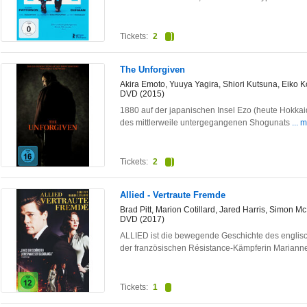
Tickets:
2
The Unforgiven
Akira Emoto, Yuuya Yagira, Shiori Kutsuna, Eiko
DVD (2015)
1880 auf der japanischen Insel Ezo (heute Hokkaid
des mittlerweile untergegangenen Shogunats
... 
Tickets:
2
Allied - Vertraute Fremde
Brad Pitt, Marion Cotillard, Jared Harris, Simon M
DVD (2017)
ALLIED ist die bewegende Geschichte des englisch
der französischen Résistance-Kämpferin Marian
Tickets:
1