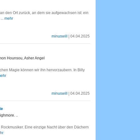
an den Ort zurück, an dem sie aufgewachsen ist: ein
m
... mehr
minuswill
| 04.04.2025
jimon Hounsou, Asher Angel
sschen Magie können wir ihn hervorzaubern. In Billy
mehr
minuswill
| 04.04.2025
te
ighmore. ..
her Rockmusiker. Eine einzige Nacht über den Dächern
ehr