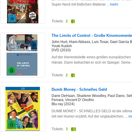
Super-Nerd mit tödlichen Material
... mehr
Tickets:
2
The Limits of Control - Große Kinomomente
John Hurt, Hiam Abbass, Luis Tosar, Gael Garcia Be
Youki Kudoh
DVD (2010)
Auf der Herrentoilette eines großen europäische
Hände. Dann betrachtet er sich im Spiegel. Seine
Tickets:
2
Dumb Money - Schnelles Geld
Dane DeHaan, Shailene Woodley, Paul Dano, Seth
Ferrara, Vincent D' Onofrio
Blu-ray (2024)
DUMB MONEY - SCHNELLES GELD ist die ultimativ
mit viel Humor erzählt. Auf der unglaublichen,
... 
Tickets:
3