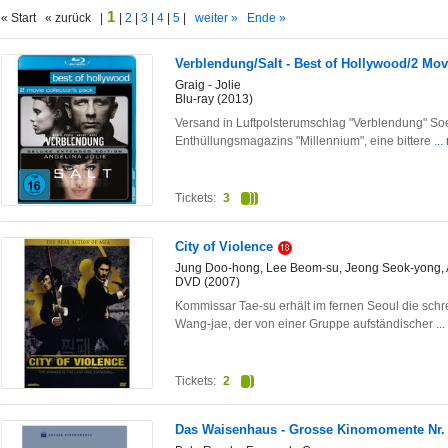
1
« Start « zurück |
|
2
|
3
|
4
|
5
|
weiter »
Ende »
Verblendung/Salt - Best of Hollywood/2 Movi
Graig - Jolie
Blu-ray (2013)
Versand in Luftpolsterumschlag "Verblendung" So
Enthüllungsmagazins "Millennium", eine bittere
..
Tickets:
3
City of Violence
Jung Doo-hong, Lee Beom-su, Jeong Seok-yong, A
DVD (2007)
Kommissar Tae-su erhält im fernen Seoul die schr
Wang-jae, der von einer Gruppe aufständischer
..
Tickets:
2
Das Waisenhaus - Grosse Kinomomente Nr.