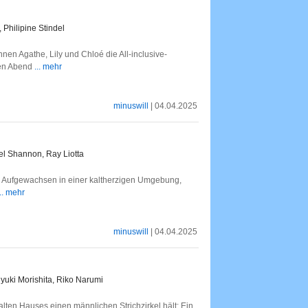
Philipine Stindel
en Agathe, Lily und Chloé die All-inclusive-
ten Abend
... mehr
minuswill
| 04.04.2025
el Shannon, Ray Liotta
ht. Aufgewachsen in einer kaltherzigen Umgebung,
... mehr
minuswill
| 04.04.2025
iyuki Morishita, Riko Narumi
 alten Hauses einen männlichen Strichzirkel hält; Ein