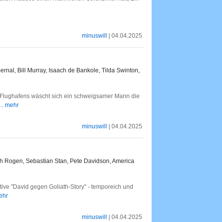
minuswill
| 04.04.2025
rnal, Bill Murray, Isaach de Bankole, Tilda Swinton,
n Flughafens wäscht sich ein schweigsamer Mann die
... mehr
minuswill
| 04.04.2025
 Rogen, Sebastian Stan, Pete Davidson, America
e "David gegen Goliath-Story" - temporeich und
mehr
minuswill
| 04.04.2025