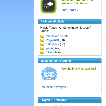
Mitglieder tauschen sich
aus und diskutieren.
Zum Forum »
Aktivste Mitglieder
Meiste Tauschvorgänge in den letzten 7
Tagen:
chetbaker555
(98)
Pegasus0
(58)
patrikbeck
(58)
yeiting
(47)
fckfanole
(45)
Meist gesuchte Artikel
Welche Musik ist gefragt?
Top Musik anzeigen »
Fragen & Antworten