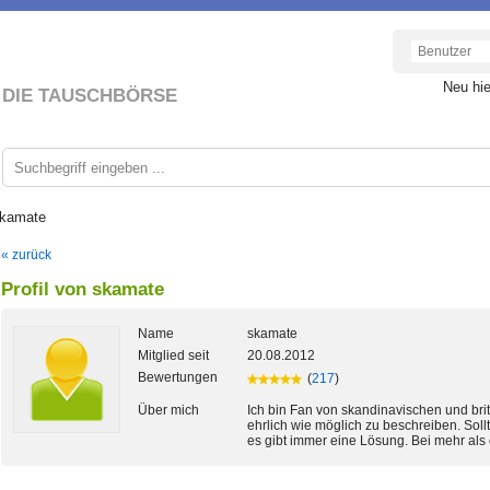
Neu hi
DIE TAUSCHBÖRSE
skamate
« zurück
Profil von skamate
Name
skamate
Mitglied seit
20.08.2012
Bewertungen
(
217
)
Über mich
Ich bin Fan von skandinavischen und briti
ehrlich wie möglich zu beschreiben. Soll
es gibt immer eine Lösung. Bei mehr als 