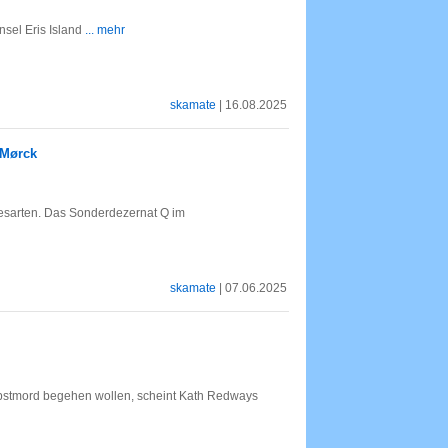
sel Eris Island
... mehr
skamate
| 16.08.2025
 Mørck
esarten. Das Sonderdezernat Q im
skamate
| 07.06.2025
elbstmord begehen wollen, scheint Kath Redways