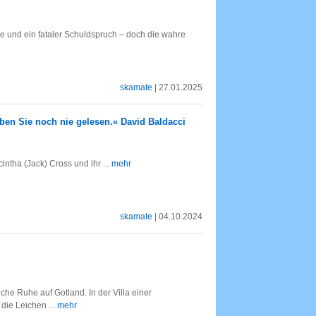
e und ein fataler Schuldspruch – doch die wahre
skamate
| 27.01.2025
aben Sie noch nie gelesen.« David Baldacci
intha (Jack) Cross und ihr
... mehr
skamate
| 04.10.2024
che Ruhe auf Gotland. In der Villa einer
 die Leichen
... mehr