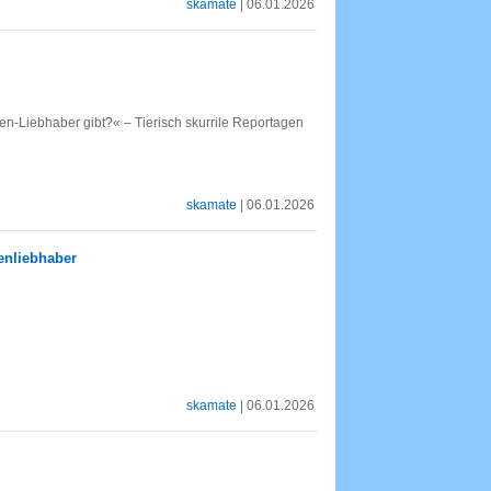
skamate
| 06.01.2026
n-Liebhaber gibt?« – Tierisch skurrile Reportagen
skamate
| 06.01.2026
enliebhaber
skamate
| 06.01.2026