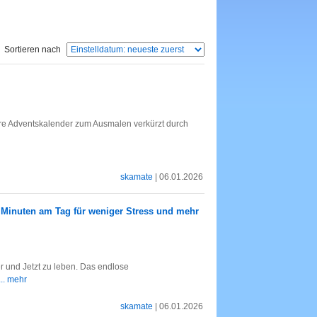
Sortieren nach
re Adventskalender zum Ausmalen verkürzt durch
skamate
| 06.01.2026
 Minuten am Tag für weniger Stress und mehr
r und Jetzt zu leben. Das endlose
... mehr
skamate
| 06.01.2026