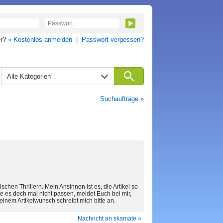
er?
» Kostenlos anmelden
|
Passwort vergessen?
Alle Kategorien
Suchaufträge »
schen Thrillern. Mein Ansinnen ist es, die Artikel so
te es doch mal nicht passen, meldet Euch bei mir,
einem Artikelwunsch schreibt mich bitte an.
Nachricht an skamate »