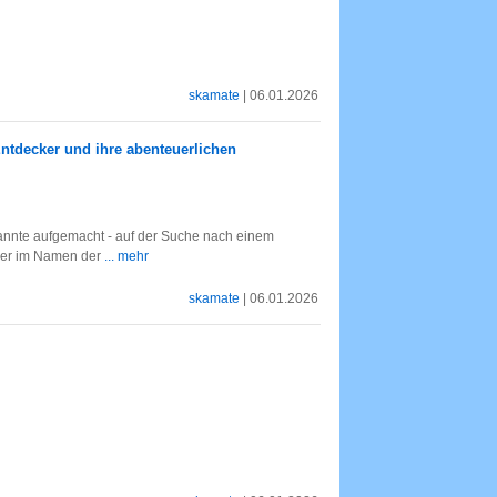
skamate
| 06.01.2026
ntdecker und ihre abenteuerlichen
annte aufgemacht - auf der Suche nach einem
der im Namen der
... mehr
skamate
| 06.01.2026