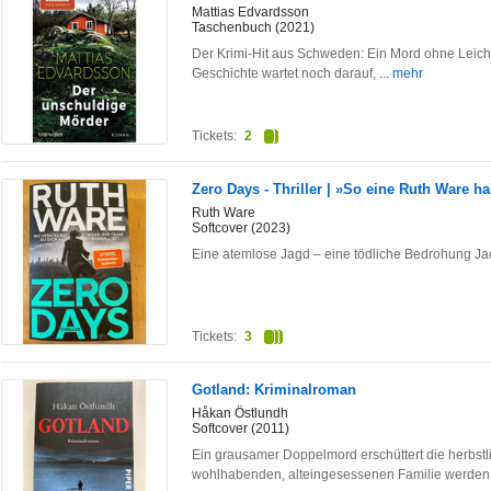
Mattias Edvardsson
Taschenbuch (2021)
Der Krimi-Hit aus Schweden: Ein Mord ohne Leich
Geschichte wartet noch darauf,
... mehr
Tickets:
2
Zero Days - Thriller | »So eine Ruth Ware h
Ruth Ware
Softcover (2023)
Eine atemlose Jagd – eine tödliche Bedrohung Jac
Tickets:
3
Gotland: Kriminalroman
Håkan Östlundh
Softcover (2011)
Ein grausamer Doppelmord erschüttert die herbstli
wohlhabenden, alteingesessenen Familie werden