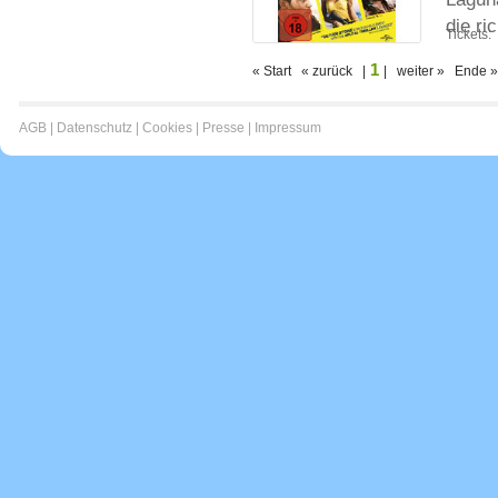
die ri
Tickets:
1
« Start « zurück |
| weiter » Ende »
AGB
|
Datenschutz
|
Cookies
|
Presse
|
Impressum