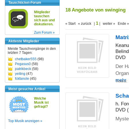
Tauschticket-Forum
18 Angebote von swinging
Mitglieder
tauschen
sich aus und
1
« Start « zurück |
| weiter » Ende »
diskutieren.
Zum Forum »
Matri
Aktivste Mitglieder
Keanu
Meiste Tauschvorgänge in den
Belin
letzten 7 Tagen:
DVD
chetbaker555
(98)
Pegasus0
(58)
Der Ha
patrikbeck
(58)
Organi
yeiting
(47)
fckfanole
(45)
mehr
Tickets:
Meist gesuchte Artikel
Scha
Welche
Musik ist
h. For
gefragt?
DVD (
Myster
Top Musik anzeigen »