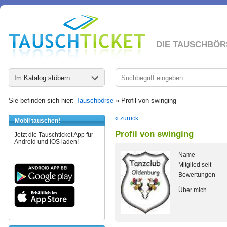
DIE TAUSCHBÖR
Im Katalog stöbern
Sie befinden sich hier:
Tauschbörse
» Profil von swinging
« zurück
Mobil tauschen!
Profil von swinging
Jetzt die Tauschticket App für
Android und iOS laden!
Name
Mitglied seit
Bewertungen
Über mich