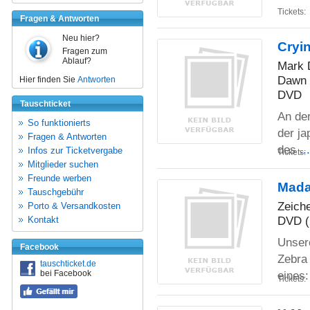
Tickets:
Fragen & Antworten
Neu hier?
Cryi
Fragen zum
Ablauf?
Mark 
Dawn 
Hier finden Sie
Antworten
DVD
Tauschticket
An de
So funktionierts
der j
Fragen & Antworten
des
..
Infos zur Ticketvergabe
Tickets:
Mitglieder suchen
Freunde werben
Mada
Tauschgebühr
Zeiche
Porto & Versandkosten
DVD (
Kontakt
Unsere
Facebook
Zebra 
tauschticket.de
bei Facebook
eines
Tickets: