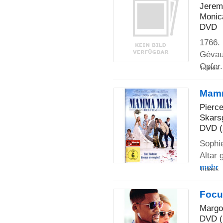
Jerem
Monic
DVD
1766. 
Gévaud
Opfer
Tickets:
Mamm
Pierce
Skarsg
DVD (
Sophie
Altar 
mehr
Tickets:
Focu
Margot
DVD (