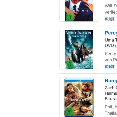
Will S
verlie
mehr
Tickets:
Perc
Uma T
DVD (
Percy 
von Pr
mehr
Tickets:
Hang
Zach 
Helms,
Blu-ra
Phil, 
Thailä