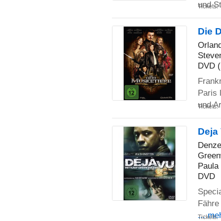
und S
Tickets:
Die D
Orlan
Steve
DVD (
Frankr
Paris 
und A
Tickets:
Deja 
Denzel
Green
Paula
DVD
Specia
Fähre
... me
Tickets: