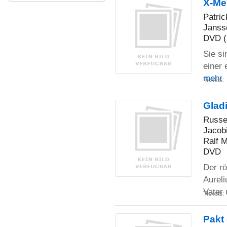
X-Men
Patri
Janss
DVD (
Sie si
einer 
mehr
Tickets:
Gladi
Russe
Jacob
Ralf M
DVD
Der r
Aurel
Vater
Tickets:
Pakt