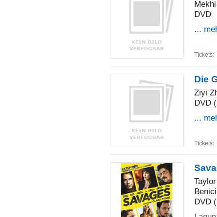
Mekhi
DVD
... me
Tickets:
Die 
Ziyi 
DVD (
... me
Tickets:
Sava
Taylor
Benici
DVD (
Laguna