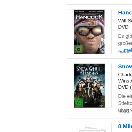
Hanc
Will 
DVD
Es gib
große
... me
Tickets:
Snow
Charl
Winst
DVD (
Die ei
Stieft
übertr
Tickets:
8 Mil