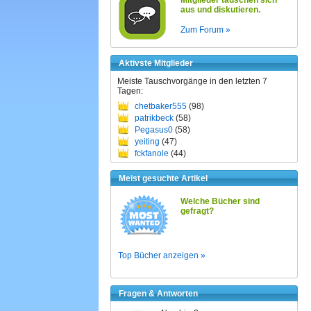
Mitglieder tauschen sich
aus und diskutieren.
Zum Forum »
Aktivste Mitglieder
Meiste Tauschvorgänge in den letzten 7
Tagen:
chetbaker555
(98)
patrikbeck
(58)
Pegasus0
(58)
yeiting
(47)
fckfanole
(44)
Meist gesuchte Artikel
Welche Bücher sind
gefragt?
Top Bücher anzeigen »
Fragen & Antworten