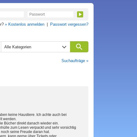
er?
» Kostenlos anmelden
|
Passwort vergessen?
Alle Kategorien
Suchaufträge »
aben keine Haustiere. Ich achte auch bei
lt werden.
ie Bücher direkt danach wieder ein.
hhülle zum Lesen verpackt und sehr vorsichtig
 noch seine Freude daran hat.
hern, kann gerne über Tickets oder