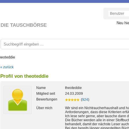
Neu hi
DIE TAUSCHBÖRSE
heoteddie
« zurück
Profil von theoteddie
Name
theoteddie
Mitglied seit
24.03.2009
Bewertungen
(
924
)
Über mich
Wir sind ein Nichtraucherhaushalt und h
Anforderungen, dass diese Kriterien erfül
Ich lese sehr gerne, aber tausche dann d
Die Bücher werden alle in einer Stoffbuc
behandelt, damit der nächste Leser auch
Bei den bereits länger eingestellten Büc