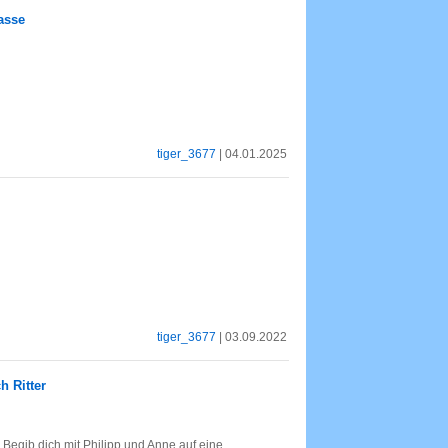
lasse
tiger_3677
| 04.01.2025
tiger_3677
| 03.09.2022
 Ritter
egib dich mit Philipp und Anne auf eine