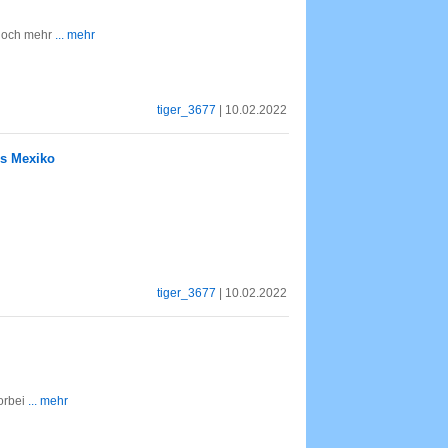
 noch mehr
... mehr
tiger_3677
| 10.02.2022
us Mexiko
tiger_3677
| 10.02.2022
orbei
... mehr