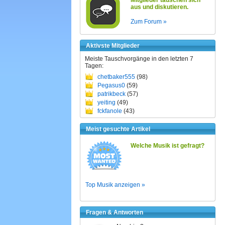
Mitglieder tauschen sich
aus und diskutieren.
Zum Forum »
Aktivste Mitglieder
Meiste Tauschvorgänge in den letzten 7
Tagen:
chetbaker555
(98)
Pegasus0
(59)
patrikbeck
(57)
yeiting
(49)
fckfanole
(43)
Meist gesuchte Artikel
Welche Musik ist gefragt?
Top Musik anzeigen »
Fragen & Antworten