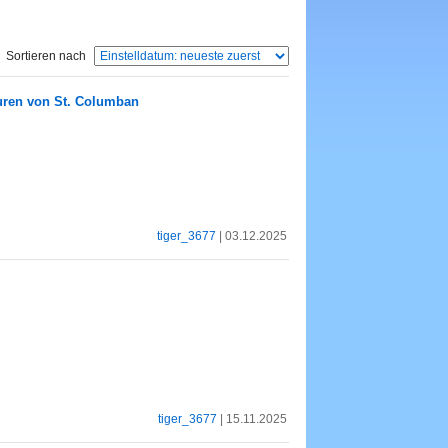
Sortieren nach
puren von St. Columban
tiger_3677
| 03.12.2025
tiger_3677
| 15.11.2025