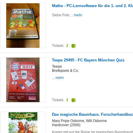
Mathe - PC-Lernsoftware für die 1. und 2. K
Siehe Foto
... mehr
Tickets:
2
Teepe 29495 - FC Bayern München Quiz
Teepe
Brettspiele & Co.
... mehr
Tickets:
2
Das magische Baumhaus. Forscherhandbuch
Mary Pope Osborne, Will Osborne
Hardcover (2006)
Komm mit auf die Reise im magischen Baumhaus! B