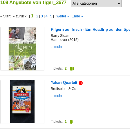
108 Angebote von tiger_3677
1
« Start « zurück |
|
2
|
3
|
4
|
5
|
weiter »
Ende »
Pilgern auf Irisch - Ein Roadtrip auf den S
Barry Sloan
Hardcover (2015)
... mehr
Tickets:
2
Yakari Quartett
Brettspiele & Co.
... mehr
Tickets:
1