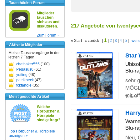
Tauschticket-Forum
Mitglieder
tauschen
sich aus und
217 Angebote von twentyse
diskutieren.
Zum Forum »
1
« Start « zurück |
|
2
|
3
|
4
|
5
|
weite
Aktivste Mitglieder
Meiste Tauschvorgänge in den
Star
letzten 7 Tagen:
Ubisof
chetbaker555
(100)
Pegasus0
(61)
Blu-ra
yeiting
(48)
sehr 
patrikbeck
(47)
fckfanole
(35)
MÖGLI
mit of
Meist gesuchte Artikel
Tickets:
Welche
Hörbücher &
Harry
Hörspiele
sind gefragt?
Warne
Blu-ra
Top Hörbücher & Hörspiele
anzeigen »
Neu, 