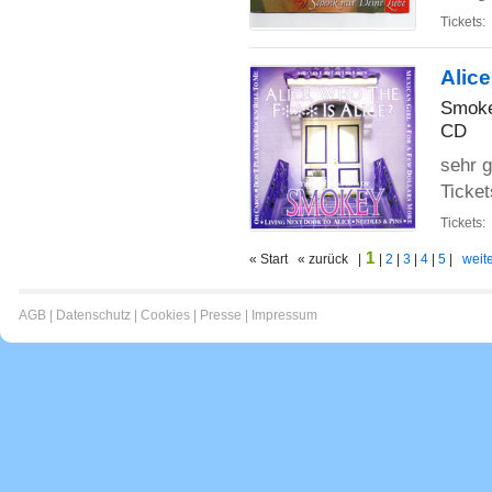
Tickets:
Alice
Smoke
CD
sehr g
Ticket
Tickets:
1
« Start « zurück |
|
2
|
3
|
4
|
5
|
weite
AGB
|
Datenschutz
|
Cookies
|
Presse
|
Impressum