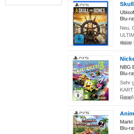
Skul
Ubisof
Blu-ra
Neu, 
ULTIM
deine
Tickets:
Nick
NBG E
Blu-ra
Sehr 
KART
Rennfa
Tickets:
Anim
Markt
Blu-ra