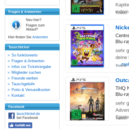
Kapite
indem
Fragen & Antworten
Tickets:
Neu hier?
Fragen zum
Nicke
Ablauf?
Centr
Hier finden Sie
Antworten
Blu-ra
Tauschticket
sehr g
So funktionierts
deine 
Fragen & Antworten
... me
Tickets:
Infos zur Ticketvergabe
Mitglieder suchen
Freunde werben
Outc
Tauschgebühr
THQ 
Porto & Versandkosten
Blu-ra
Kontakt
sehr g
Facebook
Advent
tauschticket.de
Spiel
bei Facebook
Tickets: