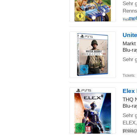
Sehr g
Rennsp
... me
Tickets:
Unit
Markt
Blu-ra
Sehr g
Tickets:
Elex 
THQ 
Blu-ra
Sehr g
ELEX,
preis
Tickets: