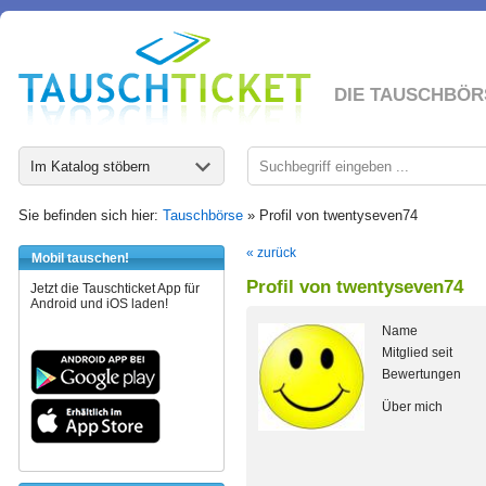
DIE TAUSCHBÖR
Im Katalog stöbern
Sie befinden sich hier:
Tauschbörse
» Profil von twentyseven74
« zurück
Mobil tauschen!
Profil von twentyseven74
Jetzt die Tauschticket App für
Android und iOS laden!
Name
Mitglied seit
Bewertungen
Über mich