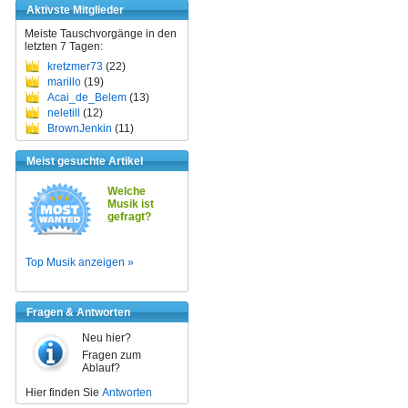
Aktivste Mitglieder
Meiste Tauschvorgänge in den
letzten 7 Tagen:
kretzmer73
(22)
marillo
(19)
Acai_de_Belem
(13)
neletill
(12)
BrownJenkin
(11)
Meist gesuchte Artikel
Welche
Musik ist
gefragt?
Top Musik anzeigen »
Fragen & Antworten
Neu hier?
Fragen zum
Ablauf?
Hier finden Sie
Antworten