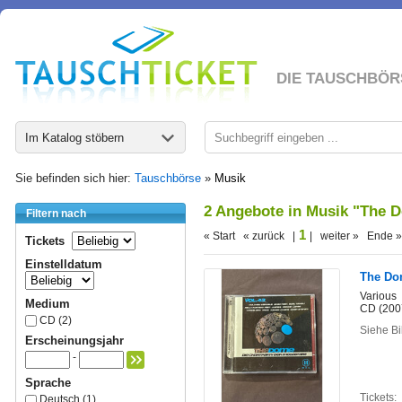
DIE TAUSCHBÖR
Im Katalog stöbern
Sie befinden sich hier:
Tauschbörse
»
Musik
2 Angebote in Musik "The D
Filtern nach
1
« Start « zurück |
| weiter » Ende »
Tickets
Einstelldatum
The Do
Various
Medium
CD (200
CD (2)
Siehe Bi
Erscheinungsjahr
-
Sprache
Tickets:
Deutsch (1)