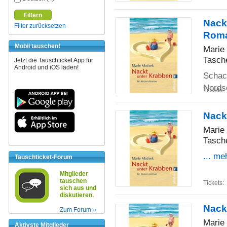
Filtern
Nack
Filter zurücksetzen
Rom
Mobil tauschen!
Marie
Tasch
Jetzt die Tauschticket App für
Android und iOS laden!
Schac
Nords
Tickets:
Nack
Marie
Tasch
... me
Tauschticket-Forum
Mitglieder
tauschen
Tickets:
sich aus und
diskutieren.
Nack
Zum Forum »
Marie
Aktivste Mitglieder