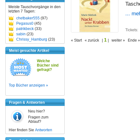
Tasch
Meiste Tauschvorgänge in den
letzten 7 Tagen:
... me
chetbaker555
(97)
Pegasus0
(45)
patrikbeck
(33)
Tickets:
sabin
(23)
1
Chrissy_Hamburg
(23)
« Start « zurück |
| weiter » Ende »
Meist gesuchte Artikel
Welche
Bücher sind
gefragt?
Top Bücher anzeigen »
Fragen & Antworten
Neu hier?
Fragen zum
Ablauf?
Hier finden Sie
Antworten