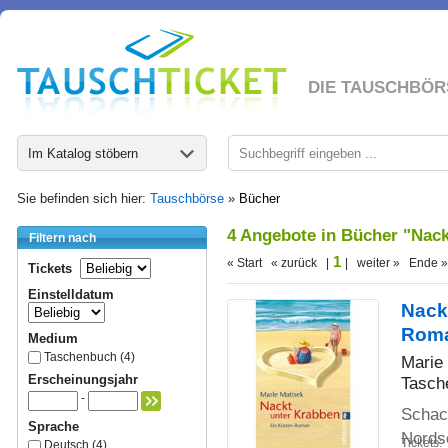
DIE TAUSCHBÖR
Im Katalog stöbern
Sie befinden sich hier:
Tauschbörse
»
Bücher
4 Angebote in Bücher "Nack
Filtern nach
1
« Start « zurück |
| weiter » Ende »
Tickets
Einstelldatum
Nack
Rom
Medium
Taschenbuch (4)
Marie
Erscheinungsjahr
Tasch
-
Schac
Sprache
Nords
Tickets:
Deutsch (4)