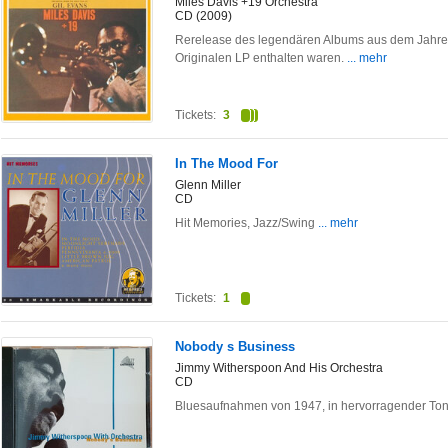
Miles Davis +19 Orchestra
CD (2009)
Rerelease des legendären Albums aus dem Jahre 19
Originalen LP enthalten waren.
... mehr
Tickets:
3
In The Mood For
Glenn Miller
CD
Hit Memories, Jazz/Swing
... mehr
Tickets:
1
Nobody s Business
Jimmy Witherspoon And His Orchestra
CD
Bluesaufnahmen von 1947, in hervorragender Tonq