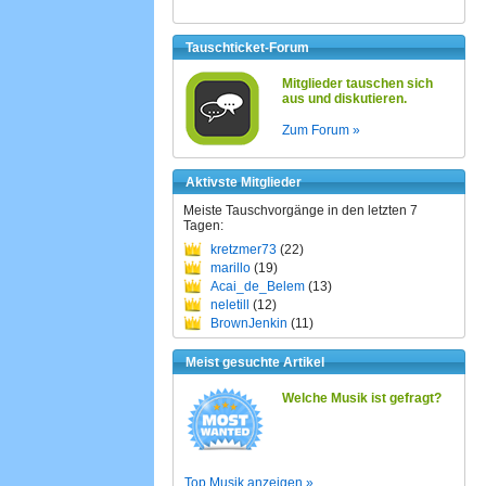
Tauschticket-Forum
Mitglieder tauschen sich
aus und diskutieren.
Zum Forum »
Aktivste Mitglieder
Meiste Tauschvorgänge in den letzten 7
Tagen:
kretzmer73
(22)
marillo
(19)
Acai_de_Belem
(13)
neletill
(12)
BrownJenkin
(11)
Meist gesuchte Artikel
Welche Musik ist gefragt?
Top Musik anzeigen »