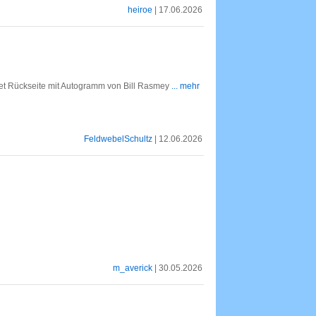
heiroe
| 17.06.2026
let Rückseite mit Autogramm von Bill Rasmey
... mehr
FeldwebelSchultz
| 12.06.2026
m_averick
| 30.05.2026