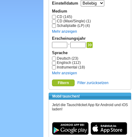
Einstelldatum
Medium
CD (145)
CD (Maxi/Single) (1)
Schallplatte (LP) (4)
Mehr anzeigen
Erscheinungsjahr
-
Sprache
Deutsch (23)
Englisch (112)
Instrumental (18)
Mehr anzeigen
Filtern
Filter zurücksetzen
Mobil tauschen!
Jetzt die Tauschticket App für Android und iOS
laden!