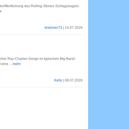
-Veröffentlichung des Rolling-Stones-Schlagzeugers
hr
kretzmer73
| 14.07.2026
scher Ray-Charles-Songs im typischen Big-Band-
t eine
... mehr
Kello
| 08.07.2026