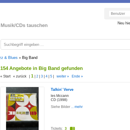
Neu hi
Musik/CDs tauschen
zz & Blues
»
Big Band
154 Angebote in Big Band gefunden
1
« Start « zurück |
|
2
|
3
|
4
|
5
|
weiter »
Ende »
Talkin' Verve
les Mccann
CD (1998)
Siehe Bilder
... mehr
Tickets:
3