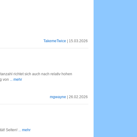
TakemeTwice
| 15.03.2026
tanzahl richtet sich auch nach relativ hohen
ng von
... mehr
mgwayne
| 26.02.2026
ät! Selten!
... mehr