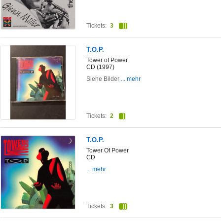
Tickets:
3
T.O.P.
Tower of Power
CD (1997)
Siehe Bilder
... mehr
Tickets:
2
T.O.P.
Tower Of Power
CD
... mehr
Tickets:
3