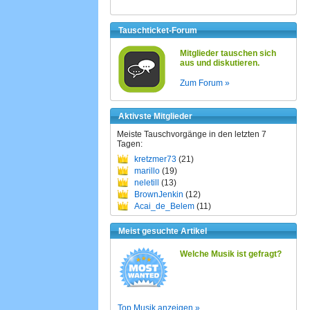
Tauschticket-Forum
Mitglieder tauschen sich
aus und diskutieren.
Zum Forum »
Aktivste Mitglieder
Meiste Tauschvorgänge in den letzten 7
Tagen:
kretzmer73
(21)
marillo
(19)
neletill
(13)
BrownJenkin
(12)
Acai_de_Belem
(11)
Meist gesuchte Artikel
Welche Musik ist gefragt?
Top Musik anzeigen »