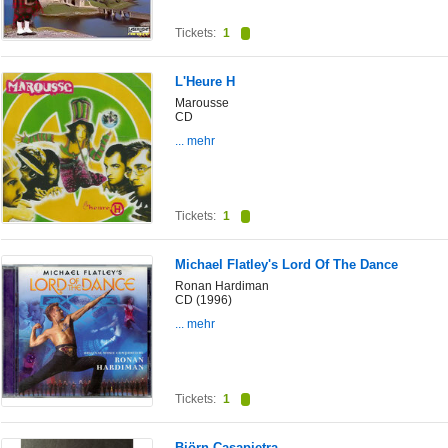
Tickets:
1
L'Heure H
Marousse
CD
... mehr
Tickets:
1
Michael Flatley's Lord Of The Dance
Ronan Hardiman
CD (1996)
... mehr
Tickets:
1
Björn Casapietra