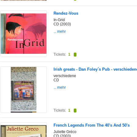
Rendez-Vous
In-Grid
CD (2003)
... mehr
Tickets:
1
Irish greats - Dan Foley´s Pub - verschieden
verschiedene
CD
... mehr
Tickets:
1
French Legends From The 40's And 50's
Juliette Gréco
CD (2003)