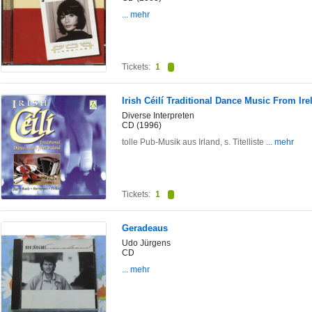
... mehr
Tickets:
1
Irish Céilí Traditional Dance Music From Ire
Diverse Interpreten
CD (1996)
tolle Pub-Musik aus Irland, s. Titelliste
... mehr
Tickets:
1
Geradeaus
Udo Jürgens
CD
... mehr