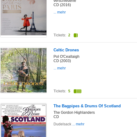
verschiedene
CD (2016)
... mehr
Tickets:
2
Celtic Drones
Pol O'Ceallaigh
CD (2003)
... mehr
Tickets:
5
The Bagpipes & Drums Of Scotland
The Gordon Highlanders
CD
Dudelsack
... mehr