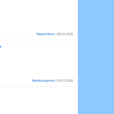
TakemeTwice
| 28.03.2026
e
MeisterIsegrimm
| 26.03.2026