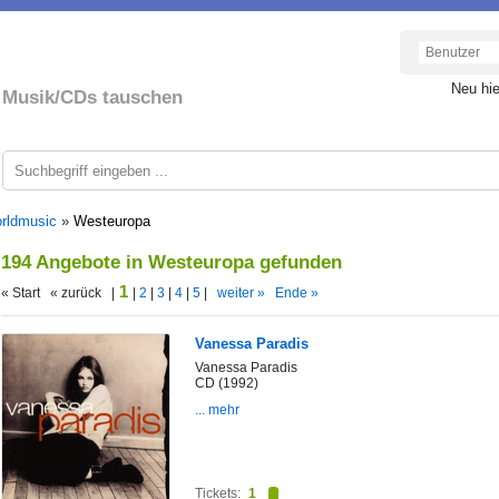
Neu hi
Musik/CDs tauschen
rldmusic
»
Westeuropa
194 Angebote in Westeuropa gefunden
1
« Start « zurück |
|
2
|
3
|
4
|
5
|
weiter »
Ende »
Vanessa Paradis
Vanessa Paradis
CD (1992)
... mehr
Tickets:
1