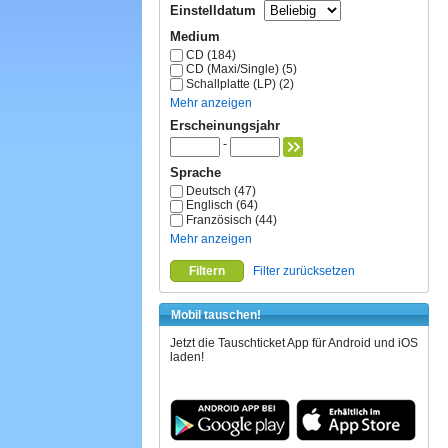
Einstelldatum
Medium
CD (184)
CD (Maxi/Single) (5)
Schallplatte (LP) (2)
Mehr anzeigen
Erscheinungsjahr
-
Sprache
Deutsch (47)
Englisch (64)
Französisch (44)
Mehr anzeigen
Filtern
Filter zurücksetzen
Mobil tauschen!
Jetzt die Tauschticket App für Android und iOS
laden!