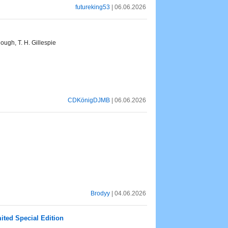
futureking53
| 06.06.2026
ough, T. H. Gillespie
CDKönigDJMB
| 06.06.2026
Brodyy
| 04.06.2026
ited Special Edition