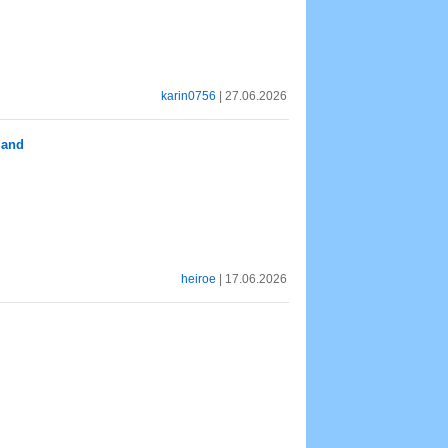
karin0756
| 27.06.2026
land
heiroe
| 17.06.2026