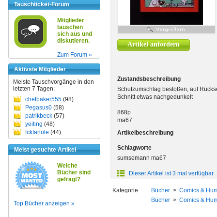
Tauschticket-Forum
Mitglieder
tauschen
sich aus und
diskutieren.
Artikel anfordern
Zum Forum »
Aktivste Mitglieder
Zustandsbeschreibung
Meiste Tauschvorgänge in den
letzten 7 Tagen:
Schutzumschlag bestoßen, auf Rücksei
Schnitt etwas nachgedunkelt
chetbaker555
(98)
Pegasus0
(58)
868p
patrikbeck
(57)
ma67
yeiting
(48)
fckfanole
(44)
Artikelbeschreibung
Schlagworte
Meist gesuchte Artikel
sumsemann ma67
Welche
Bücher sind
Dieser Artikel ist 3 mal verfügbar
gefragt?
Kategorie
Bücher
>
Comics & Hu
Bücher
>
Comics & Hu
Top Bücher anzeigen »