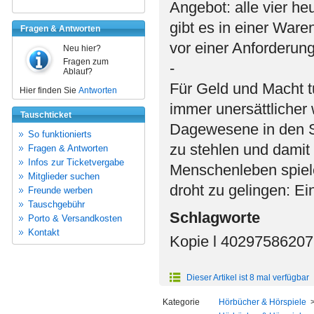
Angebot: alle vier h
gibt es in einer War
Fragen & Antworten
vor einer Anforderun
Neu hier?
Fragen zum
-
Ablauf?
Für Geld und Macht tu
Hier finden Sie
Antworten
immer unersättlicher 
Tauschticket
Dagewesene in den Sc
So funktionierts
zu stehlen und damit
Fragen & Antworten
Infos zur Ticketvergabe
Menschenleben spiele
Mitglieder suchen
droht zu gelingen: Ein
Freunde werben
Tauschgebühr
Schlagworte
Porto & Versandkosten
Kontakt
Kopie l 4029758620
Dieser Artikel ist 8 mal verfügbar
Kategorie
Hörbücher & Hörspiele