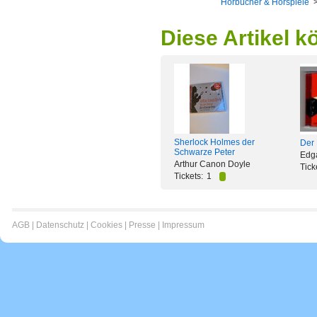
Hörbücher & Hörspiele
Diese Artikel k
Sherlock Holmes der
Der 
Schwarze Peter
Edg
Arthur Canon Doyle
Tick
Tickets:
1
AGB
|
Datenschutz
|
Cookies
|
Presse
|
Impressum