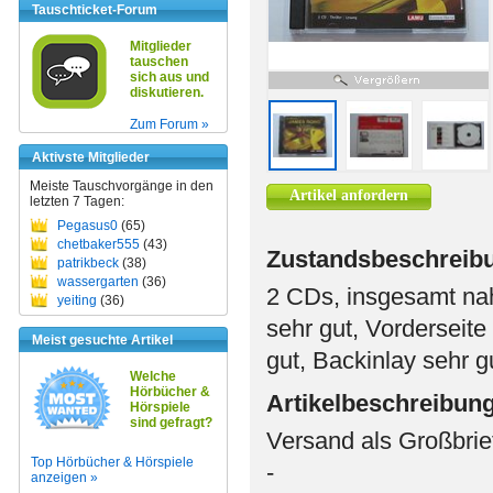
Tauschticket-Forum
Mitglieder
tauschen
sich aus und
diskutieren.
Zum Forum »
Aktivste Mitglieder
Meiste Tauschvorgänge in den
Artikel anfordern
letzten 7 Tagen:
Pegasus0
(65)
chetbaker555
(43)
Zustandsbeschreib
patrikbeck
(38)
wassergarten
(36)
2 CDs, insgesamt nah
yeiting
(36)
sehr gut, Vorderseite
Meist gesuchte Artikel
gut, Backinlay sehr g
Welche
Hörbücher &
Artikelbeschreibun
Hörspiele
sind gefragt?
Versand als Großbrie
Top Hörbücher & Hörspiele
-
anzeigen »