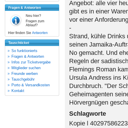
Angebot: alle vier h
Fragen & Antworten
gibt es in einer War
Neu hier?
vor einer Anforderun
Fragen zum
Ablauf?
-
Hier finden Sie
Antworten
Strand, kühle Drinks
Tauschticket
seinen Jamaika-Auftr
So funktionierts
No gemacht. Und ehe 
Fragen & Antworten
Regeln der sadistisc
Infos zur Ticketvergabe
Mitglieder suchen
Flemings Roman kam 
Freunde werben
Ursula Andress ins K
Tauschgebühr
Durchbruch. "Der Sch
Porto & Versandkosten
Kontakt
Geheimagenten seine
Hörvergnügen gescha
Schlagworte
Kopie l 4029758622