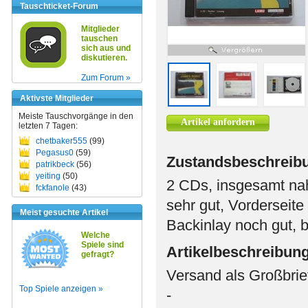
Tauschticket-Forum
Mitglieder
tauschen
sich aus und
diskutieren.
Zum Forum »
Aktivste Mitglieder
Meiste Tauschvorgänge in den
Artikel anfordern
letzten 7 Tagen:
chetbaker555
(99)
Pegasus0
(59)
Zustandsbeschreib
patrikbeck
(56)
yeiting
(50)
2 CDs, insgesamt nah
fckfanole
(43)
sehr gut, Vorderseite
Meist gesuchte Artikel
Backinlay noch gut, 
Welche
Spiele sind
Artikelbeschreibun
gefragt?
Versand als Großbrie
Top Spiele anzeigen »
-