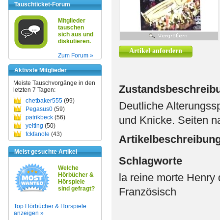
Tauschticket-Forum
Mitglieder
tauschen
sich aus und
diskutieren.
Artikel anfordern
Zum Forum »
Aktivste Mitglieder
Meiste Tauschvorgänge in den
Zustandsbeschreib
letzten 7 Tagen:
chetbaker555
(99)
Deutliche Alterungs
Pegasus0
(59)
patrikbeck
(56)
und Knicke. Seiten na
yeiting
(50)
fckfanole
(43)
Artikelbeschreibun
Meist gesuchte Artikel
Schlagworte
Welche
Hörbücher &
la reine morte Henry
Hörspiele
sind gefragt?
Französisch
Top Hörbücher & Hörspiele
anzeigen »