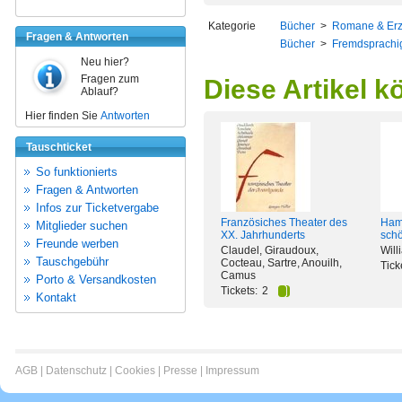
Kategorie
Bücher
>
Romane & Er
Fragen & Antworten
Bücher
>
Fremdsprachi
Neu hier?
Fragen zum
Diese Artikel k
Ablauf?
Hier finden Sie
Antworten
Tauschticket
So funktionierts
Fragen & Antworten
Infos zur Ticketvergabe
Französiches Theater des
Haml
Mitglieder suchen
XX. Jahrhunderts
schö
Freunde werben
Claudel, Giraudoux,
Wil
Tauschgebühr
Cocteau, Sartre, Anouilh,
Tick
Camus
Porto & Versandkosten
Tickets:
2
Kontakt
AGB
|
Datenschutz
|
Cookies
|
Presse
|
Impressum