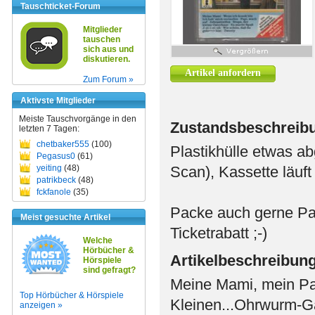
Tauschticket-Forum
Mitglieder
tauschen
sich aus und
diskutieren.
Artikel anfordern
Zum Forum »
Aktivste Mitglieder
Meiste Tauschvorgänge in den
Zustandsbeschreib
letzten 7 Tagen:
chetbaker555
(100)
Plastikhülle etwas ab
Pegasus0
(61)
yeiting
(48)
Scan), Kassette läuft
patrikbeck
(48)
fckfanole
(35)
Packe auch gerne Pa
Meist gesuchte Artikel
Ticketrabatt ;-)
Welche
Hörbücher &
Artikelbeschreibun
Hörspiele
sind gefragt?
Meine Mami, mein Pap
Top Hörbücher & Hörspiele
Kleinen...Ohrwurm-Ga
anzeigen »