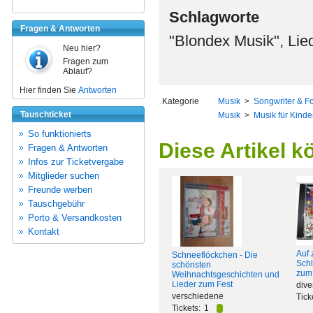
Schlagworte
Fragen & Antworten
"Blondex Musik", Lied
Neu hier?
Fragen zum
Ablauf?
Hier finden Sie
Antworten
Kategorie
Musik
>
Songwriter & Fo
Tauschticket
Musik
>
Musik für Kinde
So funktionierts
Diese Artikel k
Fragen & Antworten
Infos zur Ticketvergabe
Mitglieder suchen
Freunde werben
Tauschgebühr
Porto & Versandkosten
Kontakt
Auf 
Schneeflöckchen - Die
Schl
schönsten
zum
Weihnachtsgeschichten und
Lieder zum Fest
dive
verschiedene
Tick
Tickets:
1