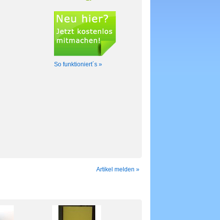
So funktioniert´s »
Artikel melden »