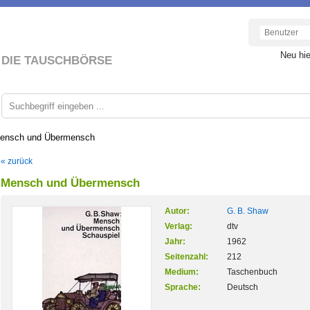
Neu hi
DIE TAUSCHBÖRSE
ensch und Übermensch
« zurück
Mensch und Übermensch
Autor:
G. B. Shaw
Verlag:
dtv
Jahr:
1962
Seitenzahl:
212
Medium:
Taschenbuch
Sprache:
Deutsch