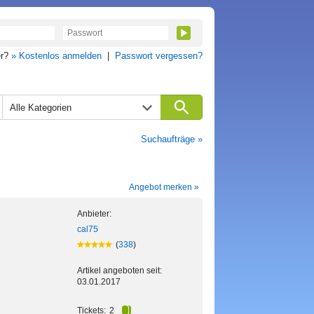
er?
» Kostenlos anmelden
|
Passwort vergessen?
Alle Kategorien
Suchaufträge »
Angebot merken »
Anbieter:
cal75
(
338
)
Artikel angeboten seit:
03.01.2017
Tickets:
2