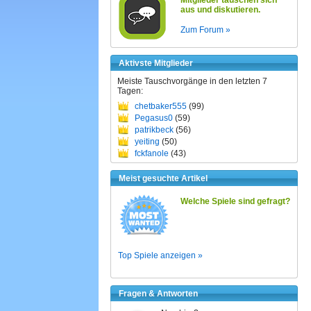
Mitglieder tauschen sich
aus und diskutieren.
Zum Forum »
Aktivste Mitglieder
Meiste Tauschvorgänge in den letzten 7
Tagen:
chetbaker555
(99)
Pegasus0
(59)
patrikbeck
(56)
yeiting
(50)
fckfanole
(43)
Meist gesuchte Artikel
Welche Spiele sind gefragt?
Top Spiele anzeigen »
Fragen & Antworten