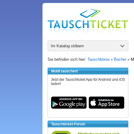
Im Katalog stöbern
Sie befinden sich hier:
Tauschbörse
»
Bücher
»
M
Mobil tauschen!
Jetzt die Tauschticket App für Android und iOS
laden!
Tauschticket-Forum