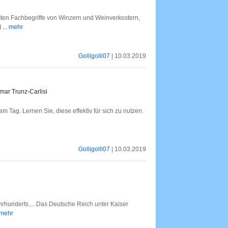
sten Fachbegriffe von Winzern und Weinverkostern,
t
... mehr
Golligolli07
| 10.03.2019
mar Trunz-Carlisi
m Tag. Lernen Sie, diese effektiv für sich zu nutzen.
Golligolli07
| 10.03.2019
hrhunderts.....Das Deutsche Reich unter Kaiser
. mehr