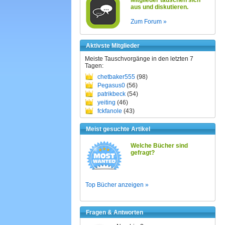
Mitglieder tauschen sich
aus und diskutieren.
Zum Forum »
Aktivste Mitglieder
Meiste Tauschvorgänge in den letzten 7
Tagen:
chetbaker555
(98)
Pegasus0
(56)
patrikbeck
(54)
yeiting
(46)
fckfanole
(43)
Meist gesuchte Artikel
Welche Bücher sind
gefragt?
Top Bücher anzeigen »
Fragen & Antworten