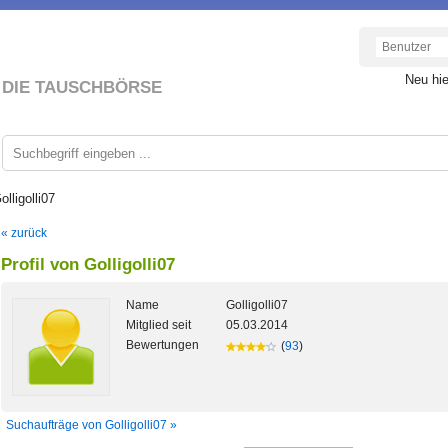
Neu hi
DIE TAUSCHBÖRSE
olligolli07
« zurück
Profil von Golligolli07
Name
Golligolli07
Mitglied seit
05.03.2014
Bewertungen
(
93
)
Suchaufträge von Golligolli07 »