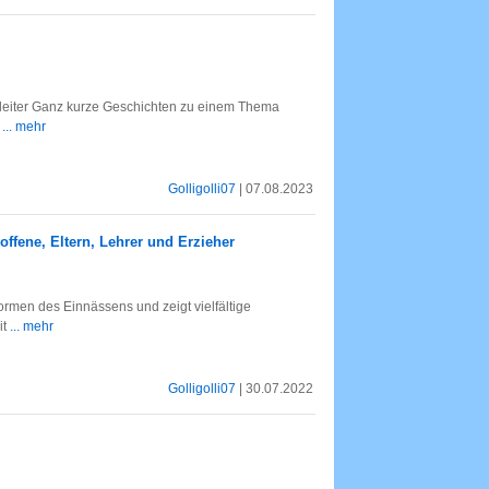
seleiter Ganz kurze Geschichten zu einem Thema
l
... mehr
Golligolli07
| 07.08.2023
offene, Eltern, Lehrer und Erzieher
ormen des Einnässens und zeigt vielfältige
it
... mehr
Golligolli07
| 30.07.2022