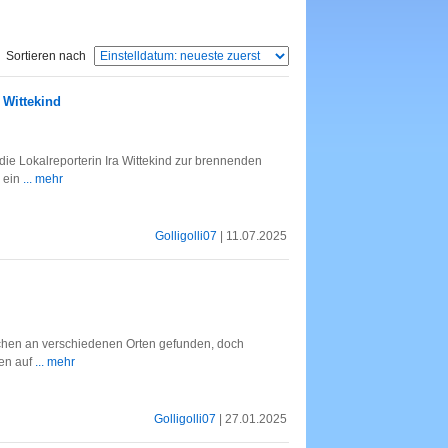
Sortieren nach
a Wittekind
ie Lokalreporterin Ira Wittekind zur brennenden
e ein
... mehr
Golligolli07
| 11.07.2025
ichen an verschiedenen Orten gefunden, doch
den auf
... mehr
Golligolli07
| 27.01.2025