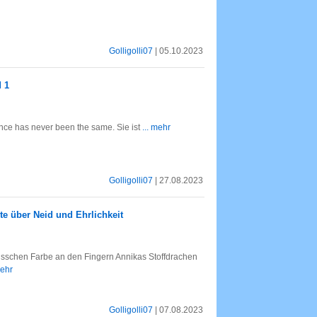
Golligolli07
| 05.10.2023
 1
ce has never been the same. Sie ist
... mehr
Golligolli07
| 27.08.2023
te über Neid und Ehrlichkeit
 bisschen Farbe an den Fingern Annikas Stoffdrachen
mehr
Golligolli07
| 07.08.2023