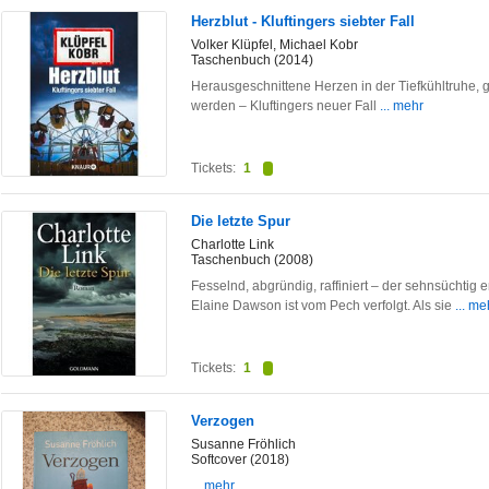
Herzblut - Kluftingers siebter Fall
Volker Klüpfel, Michael Kobr
Taschenbuch (2014)
Herausgeschnittene Herzen in der Tiefkühltruhe,
werden – Kluftingers neuer Fall
... mehr
Tickets:
1
Die letzte Spur
Charlotte Link
Taschenbuch (2008)
Fesselnd, abgründig, raffiniert – der sehnsüchti
Elaine Dawson ist vom Pech verfolgt. Als sie
... me
Tickets:
1
Verzogen
Susanne Fröhlich
Softcover (2018)
... mehr