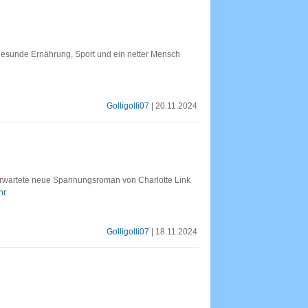
 gesunde Ernährung, Sport und ein netter Mensch
Golligolli07
| 20.11.2024
g erwartete neue Spannungsroman von Charlotte Link
hr
Golligolli07
| 18.11.2024