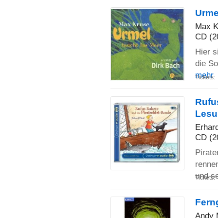
Urme
Max K
CD (2
Hier s
die So
mehr
Tickets:
Rufu
Lesu
Erhard
CD (2
Pirat
rennen
und s
Tickets:
Fern
Andy