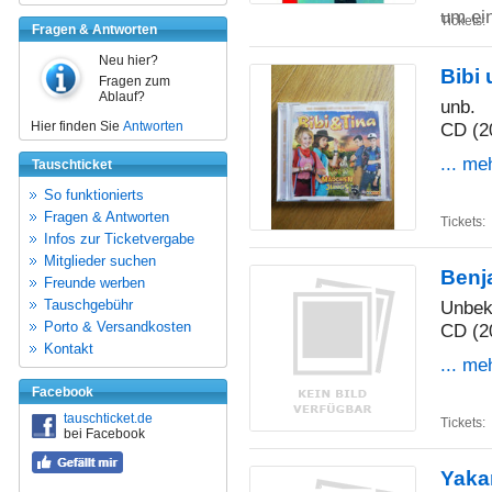
um e
Tickets:
Fragen & Antworten
Neu hier?
Bibi
Fragen zum
Ablauf?
unb.
Hier finden Sie
Antworten
CD (2
... me
Tauschticket
So funktionierts
Fragen & Antworten
Tickets:
Infos zur Ticketvergabe
Mitglieder suchen
Benj
Freunde werben
Tauschgebühr
Unbek
Porto & Versandkosten
CD (2
Kontakt
... me
Facebook
tauschticket.de
Tickets:
bei Facebook
Yaka