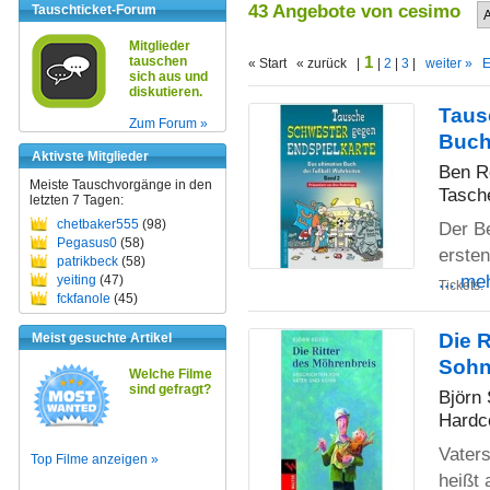
43 Angebote von cesimo
Tauschticket-Forum
Mitglieder
1
tauschen
« Start « zurück |
|
2
|
3
|
weiter »
E
sich aus und
diskutieren.
Taus
Zum Forum »
Buch
Aktivste Mitglieder
Ben R
Meiste Tauschvorgänge in den
Tasch
letzten 7 Tagen:
chetbaker555
(98)
Der Be
Pegasus0
(58)
erste
patrikbeck
(58)
... me
yeiting
(47)
Tickets:
fckfanole
(45)
Die 
Meist gesuchte Artikel
Soh
Welche Filme
sind gefragt?
Björn
Hardc
Vaters
Top Filme anzeigen »
heißt 