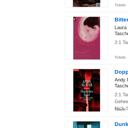
Tickets:
Bitt
Laura
Tasch
2:1 Ta
Tickets:
Dopp
Andy
Tasch
2:1 T
Gehei
Nick-
Tickets:
Dunk