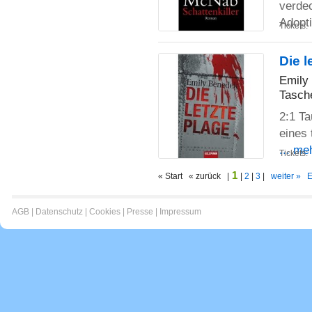
verdec
Adopti
Tickets:
Die l
Emily
Tasch
2:1 Ta
eines 
... me
Tickets:
1
« Start « zurück |
|
2
|
3
|
weiter »
E
AGB
|
Datenschutz
|
Cookies
|
Presse
|
Impressum