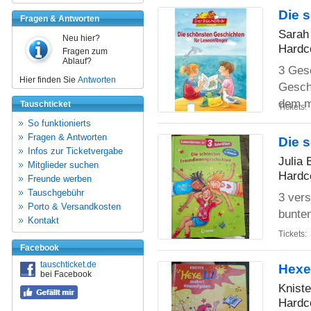
Die 
Fragen & Antworten
Sarah
Neu hier?
Hardc
Fragen zum
Ablauf?
3 Ges
Hier finden Sie
Antworten
Gesch
dem m
Tauschticket
Tickets:
So funktionierts
Fragen & Antworten
Die 
Infos zur Ticketvergabe
Julia
Mitglieder suchen
Hardc
Freunde werben
Tauschgebühr
3 vers
Porto & Versandkosten
bunte
Kontakt
Tickets:
Facebook
tauschticket.de
Hexe
bei Facebook
Kniste
Hardc