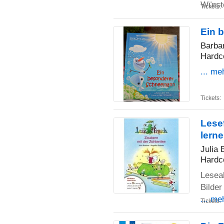
Würst
Tickets:
Ein 
Barba
Hardc
... me
Tickets:
Lesef
lerne
Julia
Hardc
Leseal
Bilde
... me
Tickets: