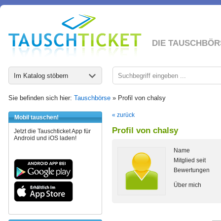
DIE TAUSCHBÖR
Im Katalog stöbern
Sie befinden sich hier:
Tauschbörse
» Profil von chalsy
« zurück
Mobil tauschen!
Profil von chalsy
Jetzt die Tauschticket App für
Android und iOS laden!
Name
Mitglied seit
Bewertungen
Über mich