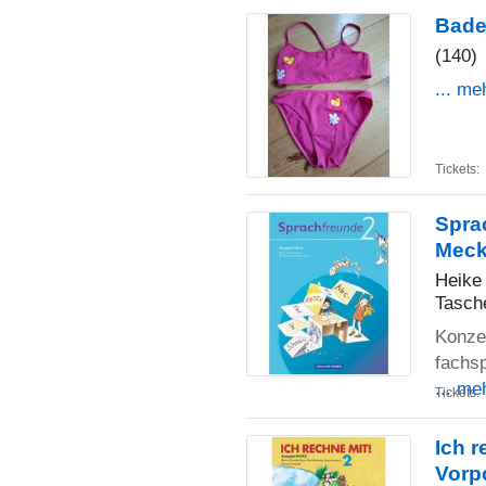
Bade
(140)
... me
Tickets:
Spra
Meck
Heike 
Tasch
Konze
fachs
... me
Tickets:
Ich r
Vorp