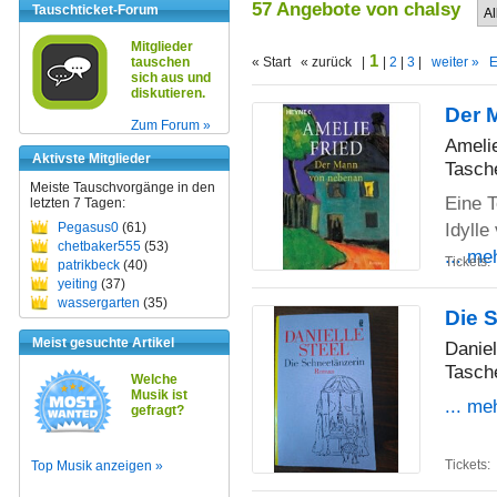
57 Angebote von chalsy
Tauschticket-Forum
Mitglieder
1
tauschen
« Start « zurück |
|
2
|
3
|
weiter »
E
sich aus und
diskutieren.
Der 
Zum Forum »
Amelie
Aktivste Mitglieder
Tasch
Meiste Tauschvorgänge in den
Eine T
letzten 7 Tagen:
Idylle
Pegasus0
(61)
chetbaker555
(53)
... me
Tickets:
patrikbeck
(40)
yeiting
(37)
wassergarten
(35)
Die 
Meist gesuchte Artikel
Daniel
Tasch
Welche
Musik ist
... me
gefragt?
Tickets:
Top Musik anzeigen »