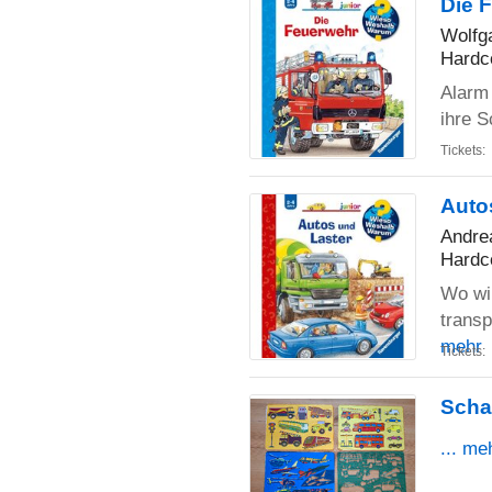
Die 
Wolfg
Hardc
Alarm 
ihre 
Tickets:
Auto
Andre
Hardc
Wo wi
transp
mehr
Tickets:
Scha
... me