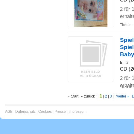
2 für
erhalt
Tickets:
Spiel
Spie
Baby
k. a.
CD (2
2 für
erhalt
Tickets:
1
« Start « zurück |
|
2
|
3
|
weiter »
E
AGB
|
Datenschutz
|
Cookies
|
Presse
|
Impressum