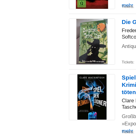
mehr
Tickets:
Die 
Frede
Softc
Antiqu
Tickets:
Spiel
Krimi
töten
Clare
Tasch
Großbr
»Expo
mehr
Tickets: