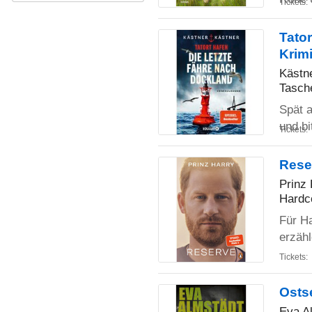
Tickets:
Tator
Krim
Kästn
Tasch
Spät 
und bi
Tickets:
Rese
Prinz 
Hardc
Für H
erzäh
Tickets:
Ostse
Eva A