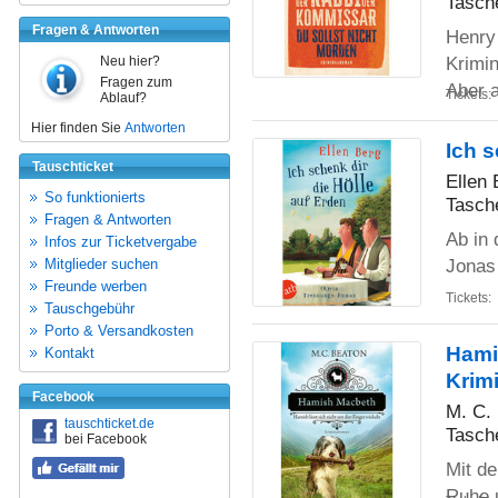
Tasch
Fragen & Antworten
Henry 
Krimi
Neu hier?
Fragen zum
Aber 
Tickets:
Ablauf?
Hier finden Sie
Antworten
Ich 
Tauschticket
Ellen 
So funktionierts
Tasch
Fragen & Antworten
Ab in 
Infos zur Ticketvergabe
Jonas 
Mitglieder suchen
Freunde werben
Tickets:
Tauschgebühr
Porto & Versandkosten
Hami
Kontakt
Krim
Facebook
M. C.
tauschticket.de
Tasch
bei Facebook
Mit de
Ruhe u