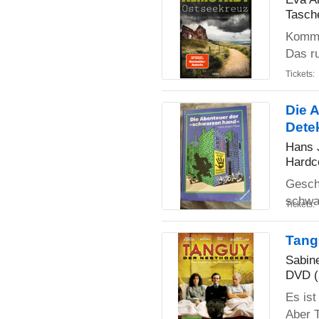
Tasch
Kommis
Das r
Tickets:
Die 
Dete
Hans 
Hardc
Gesch
schwar
Tickets:
Tang
Sabin
DVD (
Es ist
Aber T