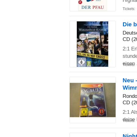
Highla
Tickets:
Die 
Deutsc
CD (2
2:1 Er
stunde
einen
Tickets:
Neu 
Wimm
Rondo
CD (2
2:1 Al
deine 
Tickets:
Nigh