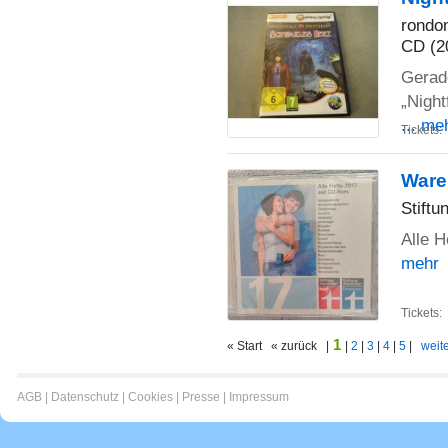
rondo
CD (2
Gerad
„Night
... me
Tickets:
Ware
Stiftu
Alle H
mehr
Tickets:
1
« Start « zurück |
|
2
|
3
|
4
|
5
|
weite
AGB
|
Datenschutz
|
Cookies
|
Presse
|
Impressum