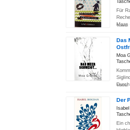
Tasch
Für R
Reche
Maas 
Tickets:
Das 
Ostfr
Moa G
Tasch
Kommi
Siglin
Durch
Tickets:
Der 
Isabe
Tasch
Ein c