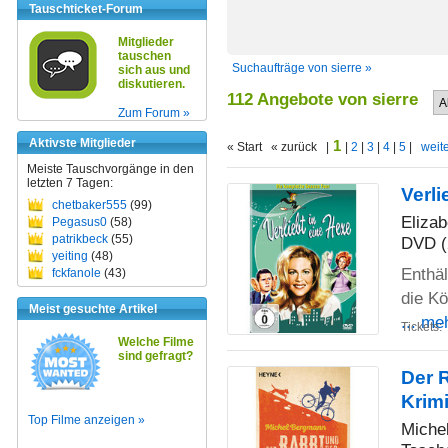
Tauschticket-Forum
Mitglieder
tauschen
Suchaufträge von sierre »
sich aus und
diskutieren.
112 Angebote von sierre
Zum Forum »
Aktivste Mitglieder
1
« Start « zurück |
|
2
|
3
|
4
|
5
|
weite
Meiste Tauschvorgänge in den
letzten 7 Tagen:
Verli
chetbaker555
(99)
Eliza
Pegasus0
(58)
patrikbeck
(55)
DVD (
yeiting
(48)
Enthäl
fckfanole
(43)
die Kö
Meist gesuchte Artikel
... me
Tickets:
Welche Filme
sind gefragt?
Der 
Krim
Top Filme anzeigen »
Miche