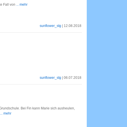
te Fall von
... mehr
sunflower_stg
| 12.08.2018
sunflower_stg
| 06.07.2018
 Grundschule. Bei Fin kann Marie sich ausheulen,
... mehr