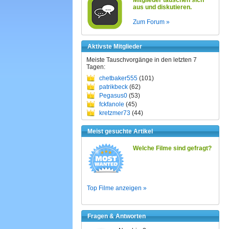
Mitglieder tauschen sich
aus und diskutieren.
Zum Forum »
Aktivste Mitglieder
Meiste Tauschvorgänge in den letzten 7
Tagen:
chetbaker555
(101)
patrikbeck
(62)
Pegasus0
(53)
fckfanole
(45)
kretzmer73
(44)
Meist gesuchte Artikel
Welche Filme sind gefragt?
Top Filme anzeigen »
Fragen & Antworten