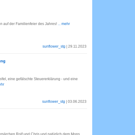
 auf der Familienfeier des Jahres!
... mehr
sunflower_stg
| 29.11.2023
ung
fel, eine gefälschte Steuererklärung - und eine
ehr
sunflower_stg
| 03.06.2023
rpärchen Rolf und Chris und natürlich dem Mops