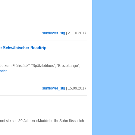
sunflower_stg
| 21.10.2017
t: Schwäbischer Roadtrip
e zum Frühstück", "Spätzleblues", "Brezeltango",
 mehr
sunflower_stg
| 15.09.2017
nnt sie seit 80 Jahren »Muddel«, ihr Sohn lässt sich