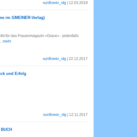
sunflower_stg
| 12.03.2018
ane im GMEINER-Verlag)
reibt für das Frauenmagazin »Grace« - jedenfalls
... mehr
sunflower_stg
| 22.12.2017
ück und Erfolg
sunflower_stg
| 12.11.2017
S BUCH