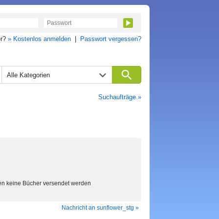
er?
» Kostenlos anmelden
|
Passwort vergessen?
Alle Kategorien
Suchaufträge »
en keine Bücher versendet werden
Nachricht an sunflower_stg »