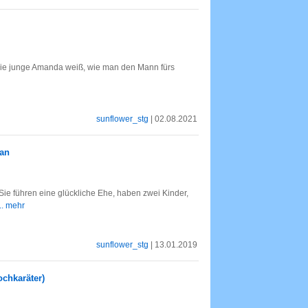
nn die junge Amanda weiß, wie man den Mann fürs
sunflower_stg
| 02.08.2021
man
ie führen eine glückliche Ehe, haben zwei Kinder,
... mehr
sunflower_stg
| 13.01.2019
ochkaräter)