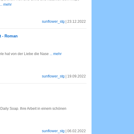
... mehr
sunflower_stg
| 23.12.2022
t - Roman
Nele hat von der Liebe die Nase
... mehr
sunflower_stg
| 19.09.2022
re Daily Soap. Ihre Arbeit in einem schönen
sunflower_stg
| 06.02.2022