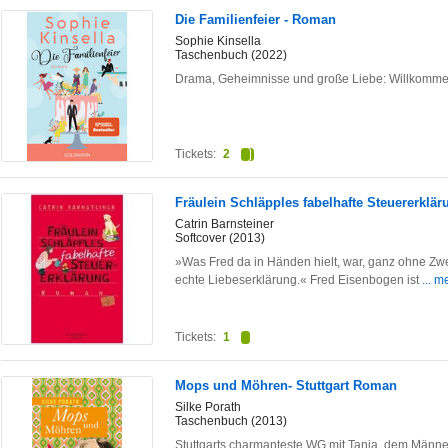
Die Familienfeier - Roman
Sophie Kinsella
Taschenbuch (2022)
Drama, Geheimnisse und große Liebe: Willkommen
Tickets:
2
Fräulein Schläpples fabelhafte Steuererklär
Catrin Barnsteiner
Softcover (2013)
»Was Fred da in Händen hielt, war, ganz ohne Zwei
echte Liebeserklärung.« Fred Eisenbogen ist
... m
Tickets:
1
Mops und Möhren- Stuttgart Roman
Silke Porath
Taschenbuch (2013)
Stuttgarts charmanteste WG mit Tanja, dem Männe