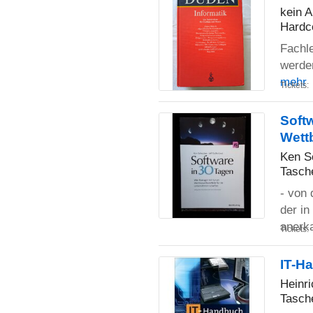
kein A
Hardc
Fachle
werden
mehr
Tickets:
Soft
Wett
Ken S
Tasch
- von
der i
anerka
Tickets:
IT-Ha
Heinr
Tasch