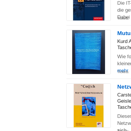
Die IT
die g
Dabe
Tickets:
Mutua
Kurd A
Tasch
Wie fo
kleine
mehr
Tickets:
Netz
Carst
Geisle
Tasch
Dieses
Netzwe
sich
.