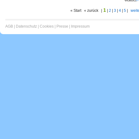
Tickets:
1
« Start « zurück |
|
2
|
3
|
4
|
5
|
weite
AGB
|
Datenschutz
|
Cookies
|
Presse
|
Impressum