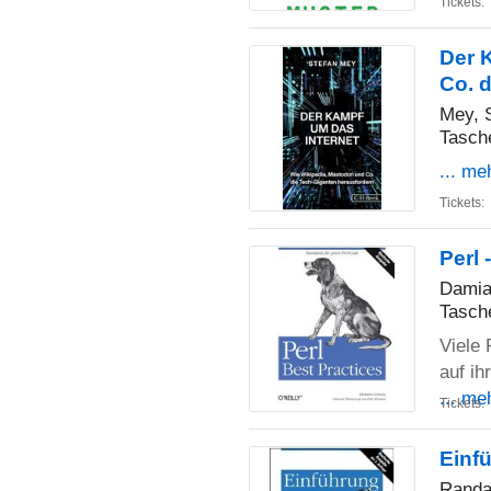
Tickets:
Der 
Co. 
Mey, 
Tasch
... me
Tickets:
Perl 
Damia
Tasch
Viele 
auf ih
... me
Tickets:
Einfü
Randa