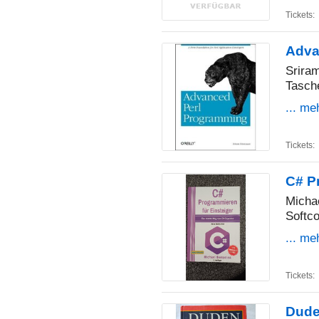
Tickets:
Adva
Srira
Tasch
... me
Tickets:
C# Pr
Micha
Softco
... me
Tickets:
Dude