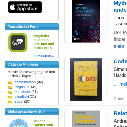
Myth
ande
Thoma
Tasch
Tauschticket-Forum
Der Po
Mitglieder
findet
tauschen
sich aus und
mehr
Tickets:
diskutieren.
Zum Forum »
Code
Aktivste Mitglieder
Simon
Meiste Tauschvorgänge in den
Hardc
letzten 7 Tagen:
chetbaker555
(94)
... me
Pegasus0
(49)
patrikbeck
(31)
stieglitzki
(21)
Tickets:
sabin
(20)
Meist gesuchte Artikel
Relat
Andre
Welche
Bücher sind