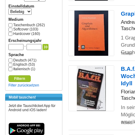
Einstelldatum
Grap
Medium
Andre
Taschenbuch (262)
Tasch
Softcover (103)
Hardcover (160)
1 Gra
Erscheinungsjahr
Grund
-
Graph
Tickets:
Sprache
Deutsch (471)
Englisch (53)
B.A.f
Italienisch (1)
Woch
Filtern
Idyll
Filter zurücksetzen
Floria
Tasch
Mobil tauschen!
Jetzt die Tauschticket App für
In sei
Android und iOS laden!
Möglic
ameri
Tickets: