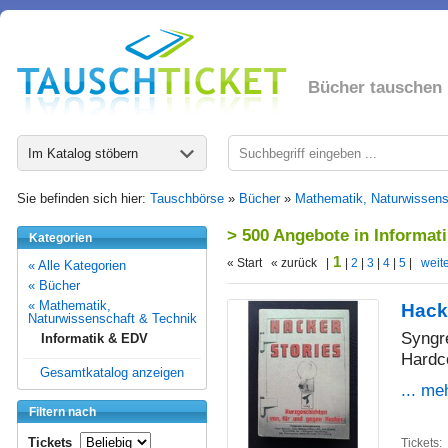
Bücher tauschen
Im Katalog stöbern
Sie befinden sich hier:
Tauschbörse
»
Bücher
»
Mathematik, Naturwissens
> 500 Angebote in Informat
Kategorien
1
« Start « zurück |
|
2
|
3
|
4
|
5
|
weite
« Alle Kategorien
« Bücher
« Mathematik,
Hack
Naturwissenschaft & Technik
Syngr
Informatik & EDV
Hardc
Gesamtkatalog anzeigen
... me
Filtern nach
Tickets
Tickets: