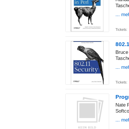
Tasch
... me
Tickets:
802.1
Bruce 
Tasch
... me
Tickets:
Prog
Nate 
Softco
... me