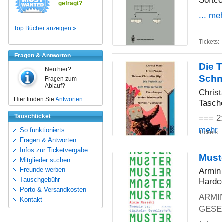
Softco
gefragt?
... me
Top Bücher anzeigen »
Tickets:
Fragen & Antworten
Die 
Neu hier?
Schn
Fragen zum
Ablauf?
Christ
Hier finden Sie
Antworten
Tasch
Tauschticket
=== 2:
mehr
So funktionierts
Tickets:
Fragen & Antworten
Infos zur Ticketvergabe
Muste
Mitglieder suchen
Freunde werben
Armin
Tauschgebühr
Hardc
Porto & Versandkosten
ARMI
Kontakt
GESE