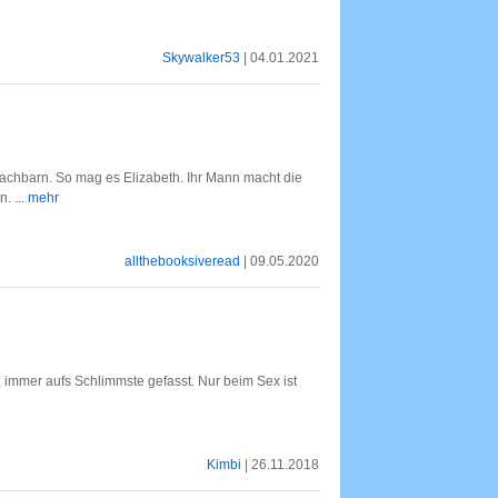
Skywalker53
| 04.01.2021
achbarn. So mag es Elizabeth. Ihr Mann macht die
en.
... mehr
allthebooksiveread
| 09.05.2020
rt, immer aufs Schlimmste gefasst. Nur beim Sex ist
Kimbi
| 26.11.2018