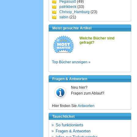
Pegasus0
(49)
patrikbeck
(33)
Chrissy_Hamburg
(23)
sabin
(21)
Meist gesuchte Artikel
Welche Bücher sind
gefragt?
Top Bücher anzeigen »
Fragen & Antworten
Neu hier?
Fragen zum Ablauf?
Hier finden Sie
Antworten
Tauschticket
So funktionierts
Fragen & Antworten