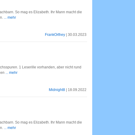
achbarn. So mag es Elizabeth. Ihr Mann macht die
en.
... mehr
FrankOrthey
| 30.03.2023
hsspuren. 1 Leserille vorhanden, aber nicht rund
egen
... mehr
Midnight8
| 18.09.2022
achbarn. So mag es Elizabeth. Ihr Mann macht die
en.
... mehr