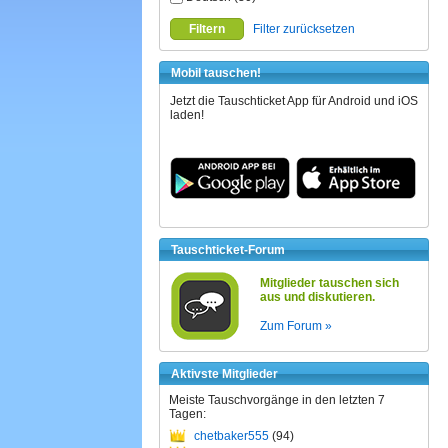
Filtern
Filter zurücksetzen
Mobil tauschen!
Jetzt die Tauschticket App für Android und iOS
laden!
Tauschticket-Forum
Mitglieder tauschen sich
aus und diskutieren.
Zum Forum »
Aktivste Mitglieder
Meiste Tauschvorgänge in den letzten 7
Tagen:
chetbaker555
(94)