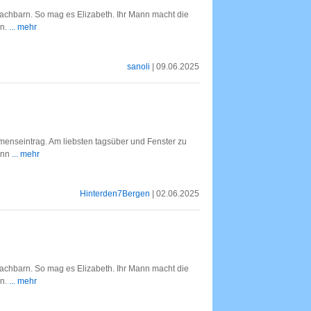
achbarn. So mag es Elizabeth. Ihr Mann macht die
en.
... mehr
sanoli
| 09.06.2025
enseintrag. Am liebsten tagsüber und Fenster zu
ann
... mehr
Hinterden7Bergen
| 02.06.2025
achbarn. So mag es Elizabeth. Ihr Mann macht die
en.
... mehr