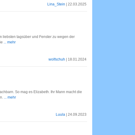
Lina_Stein
| 22.03.2025
m liebsten tagsüber und Fenster zu wegen der
die
... mehr
wolfschuh
| 18.01.2024
achbarn. So mag es Elizabeth. Ihr Mann macht die
en.
... mehr
Luula
| 24.09.2023