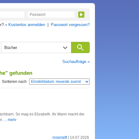
er?
» Kostenlos anmelden
|
Passwort vergessen?
Bücher
Suchaufträge »
che" gefunden
Sortieren nach
achbarn. So mag es Elizabeth. Ihr Mann macht die
en.
... mehr
rosengift
| 14.07.2026