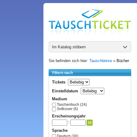
Im Katalog stöbern
Sie befinden sich hier:
Tauschbörse
»
Bücher
Filtern nach
Tickets
Einstelldatum
Medium
Taschenbuch (24)
Softcover (6)
Erscheinungsjahr
-
Sprache
Deutsch (30)