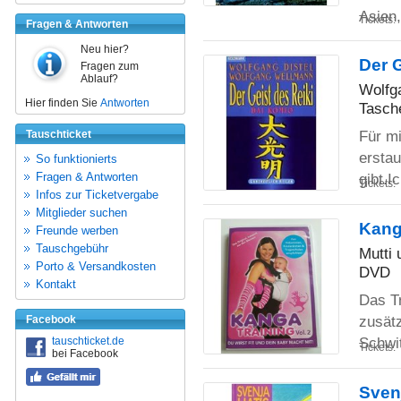
Asien
Tickets:
Fragen & Antworten
Neu hier?
Der G
Fragen zum
Ablauf?
Wolfg
Hier finden Sie
Antworten
Tasch
Für mi
Tauschticket
erstau
So funktionierts
Fragen & Antworten
gibt.I
Tickets:
Infos zur Ticketvergabe
Mitglieder suchen
Kanga
Freunde werben
Tauschgebühr
Mutti
Porto & Versandkosten
DVD
Kontakt
Das Tr
zusät
Facebook
Schwi
tauschticket.de
Tickets:
bei Facebook
Sven