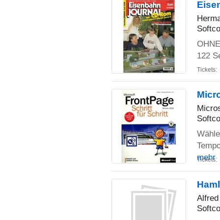
Eise
Herma
Softco
OHNE 
122 S
Tickets:
Micr
Micros
Softco
Wählen
Tempo!
mehr
Tickets:
Haml
Alfred
Softco