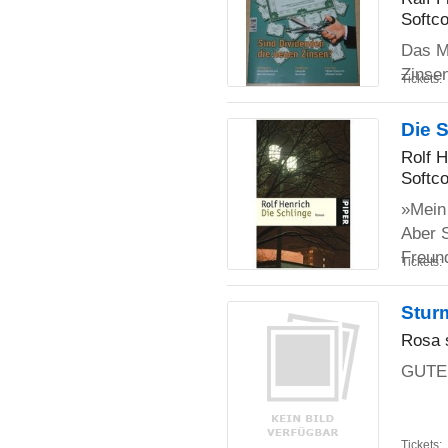
Softco
Das Ma
Zinse
Tickets:
Die 
Rolf H
Softco
»Mein 
Aber 
Freun
Tickets:
Stur
Rosa s
GUTE
Tickets: