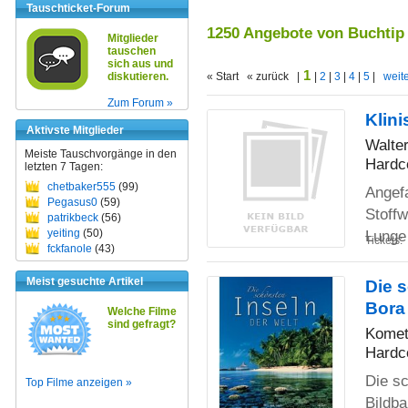
Tauschticket-Forum
1250 Angebote von Buchtip
Mitglieder
tauschen
sich aus und
1
diskutieren.
« Start « zurück |
|
2
|
3
|
4
|
5
|
weite
Zum Forum »
Klin
Aktivste Mitglieder
Walter
Meiste Tauschvorgänge in den
Hardc
letzten 7 Tagen:
chetbaker555
(99)
Angefa
Pegasus0
(59)
Stoffw
patrikbeck
(56)
yeiting
(50)
Lunge
Tickets:
fckfanole
(43)
Meist gesuchte Artikel
Die s
Bora
Welche Filme
sind gefragt?
Kome
Hardc
Die sc
Top Filme anzeigen »
Bildb