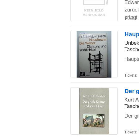
Edward
zurüc
bringt
Tickets:
Haup
Unbek
Tasch
Haupt
Tickets:
Der 
Kurt A
Tasch
Der g
Tickets: