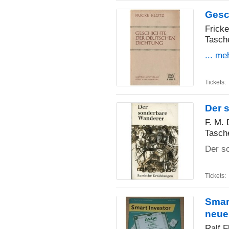
Gesc
Fricke
Tasch
... me
Tickets:
Der 
F. M. 
Tasch
Der s
Tickets:
Smart
neue
Ralf Fl