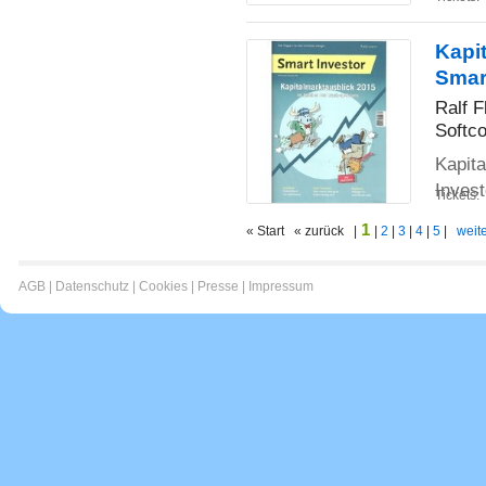
Kapi
Smar
Ralf Fl
Softco
Kapit
Invest
Tickets:
1
« Start « zurück |
|
2
|
3
|
4
|
5
|
weite
AGB
|
Datenschutz
|
Cookies
|
Presse
|
Impressum