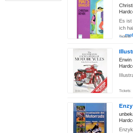
Christ
Hardc
Es ist
ich ha
... me
Tickets:
Illus
Erwin
Hardc
Illust
Tickets:
Enzy
unbek
Hardc
Enzyk