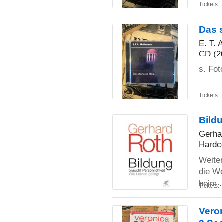
Tickets:
Das 
E. T. 
CD (2
s. Fot
Tickets:
Bildu
Gerha
Hardc
Weite
die We
beim
Tickets:
Veron