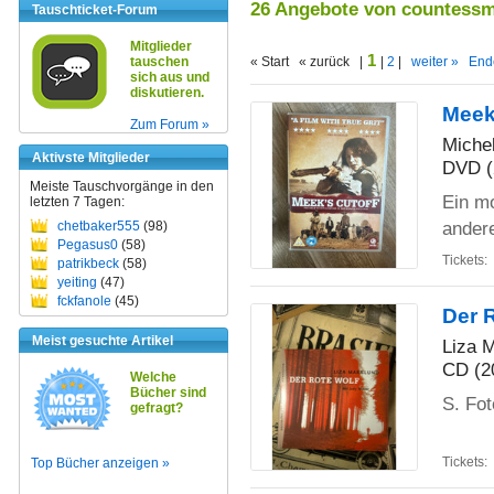
26 Angebote von countess
Tauschticket-Forum
Mitglieder
1
tauschen
« Start « zurück |
|
2
|
weiter »
End
sich aus und
diskutieren.
Meek
Zum Forum »
Miche
Aktivste Mitglieder
DVD (
Meiste Tauschvorgänge in den
Ein mo
letzten 7 Tagen:
andere
chetbaker555
(98)
Pegasus0
(58)
Tickets:
patrikbeck
(58)
yeiting
(47)
fckfanole
(45)
Der 
Meist gesuchte Artikel
Liza 
CD (2
Welche
Bücher sind
S. Fo
gefragt?
Tickets:
Top Bücher anzeigen »