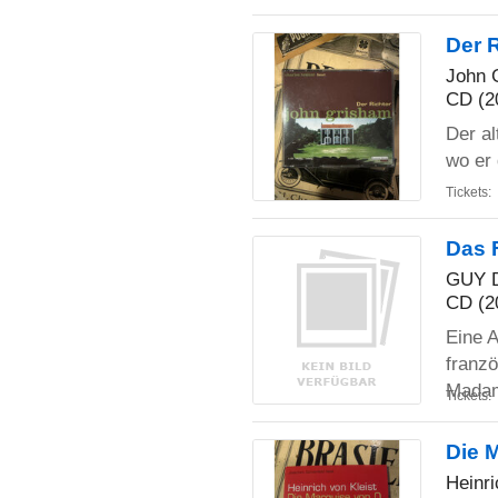
Der R
John 
CD (2
Der al
wo er 
Tickets:
Das 
GUY 
CD (2
Eine 
franz
Madame
Tickets:
Die 
Heinri