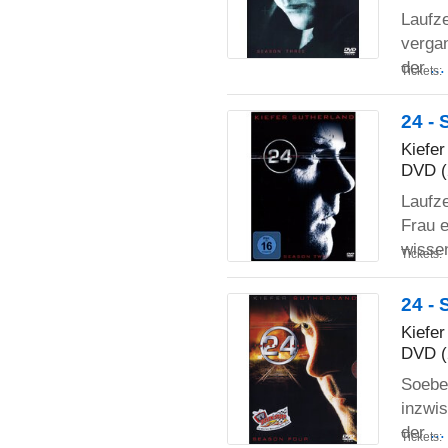
Laufze
vergan
der
..
Tickets:
24 - 
Kiefer
DVD (
Laufze
Frau e
wisse
Tickets:
24 - 
Kiefer
DVD (
Soeben
inzwis
der
..
Tickets: