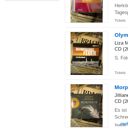
Herköm
Tages
Tickets:
Olym
Liza 
CD (2
S. Fot
Tickets:
Morp
Jillia
CD (2
Es ist
Schrec
... me
Tickets: