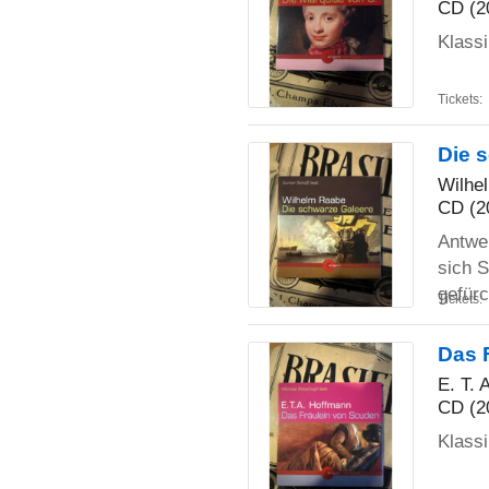
CD (2
Klassi
Tickets:
Die 
Wilhe
CD (2
Antwer
sich S
gefür
Tickets:
Das 
E. T. 
CD (2
Klassi