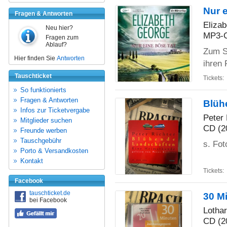
Nur 
Fragen & Antworten
Eliza
Neu hier?
MP3-C
Fragen zum
Ablauf?
Zum S
Hier finden Sie
Antworten
ihren
Tauschticket
Tickets:
So funktionierts
Fragen & Antworten
Blüh
Infos zur Ticketvergabe
Peter 
Mitglieder suchen
CD (2
Freunde werben
Tauschgebühr
s. Fot
Porto & Versandkosten
Kontakt
Tickets:
Facebook
tauschticket.de
30 M
bei Facebook
Lothar
CD (2