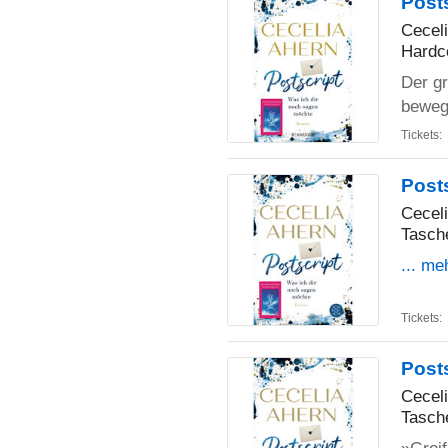
Post
Cecel
Hardc
Der gr
beweg
Tickets:
Post
Cecel
Tasch
... me
Tickets:
Post
Cecel
Tasch