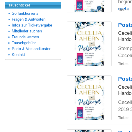
beginn
Tauschticket
mehr
Tickets:
So funktionierts
Fragen & Antworten
Post
Infos zur Ticketvergabe
Mitglieder suchen
Cecel
Freunde werben
Hardc
Tauschgebühr
Stemp
Porto & Versandkosten
Kontakt
Cecel
Tickets:
Post
Cecel
Hardc
Ceceli
2019 S
Tickets: