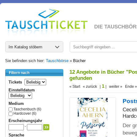
DIE TAUSCHBÖR
Im Katalog stöbern
Sie befinden sich hier:
Tauschbörse
»
Bücher
12 Angebote in Bücher "Pos
Filtern nach
gefunden
Tickets
1
« Start « zurück |
| weiter » Ende »
Einstelldatum
Post
Medium
Cecel
Taschenbuch (6)
Hardcover (6)
Hardc
Erscheinungsjahr
Der gr
-
beweg
Sprache