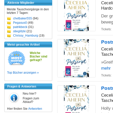
Cecel
Aktivste Mitglieder
Hardc
Meiste Tauschvorgänge in den
letzten 7 Tagen:
Der gr
chetbaker555
(94)
beweg
Pegasus0
(49)
patrikbeck
(31)
Tickets:
stieglitzki
(21)
Chrissy_Hamburg
(19)
Post
Meist gesuchte Artikel
Cecel
Welche
Tasch
Bücher sind
gefragt?
»Grei
mehr
Top Bücher anzeigen »
Tickets:
Fragen & Antworten
Post
Neu hier?
Cecel
Fragen zum
Tasch
Ablauf?
Holly 
Hier finden Sie
Antworten