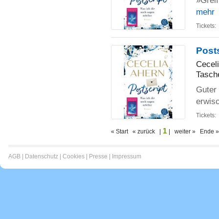
»Grei
mehr
Tickets:
Post
Cecel
Tasch
Guter 
erwis
Tickets:
1
« Start « zurück |
| weiter » Ende »
AGB
|
Datenschutz
|
Cookies
|
Presse
|
Impressum