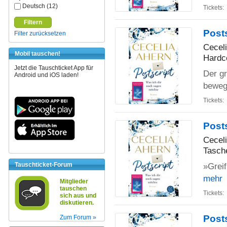
Deutsch (12)
Tickets:
Filtern
Post
Filter zurücksetzen
Cecel
Mobil tauschen!
Hardc
Jetzt die Tauschticket App für
Der gr
Android und iOS laden!
beweg
Tickets:
Posts
Cecel
Tasch
Tauschticket-Forum
»Grei
mehr
Mitglieder
tauschen
Tickets:
sich aus und
diskutieren.
Post
Zum Forum »